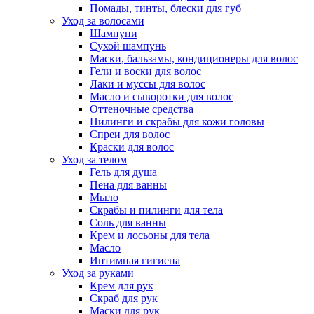
Помады, тинты, блески для губ
Уход за волосами
Шампуни
Сухой шампунь
Маски, бальзамы, кондиционеры для волос
Гели и воски для волос
Лаки и муссы для волос
Масло и сыворотки для волос
Оттеночные средства
Пилинги и скрабы для кожи головы
Спреи для волос
Краски для волос
Уход за телом
Гель для душа
Пена для ванны
Мыло
Скрабы и пилинги для тела
Соль для ванны
Крем и лосьоны для тела
Масло
Интимная гигиена
Уход за руками
Крем для рук
Скраб для рук
Маски для рук