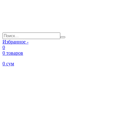
Избранное -
0
0 товаров
0
сум