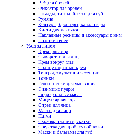
Всё для бровей
Фиксатор для бровей
Помады, тинты, блески для губ
Румяна
Контуры, бронзеры, хайлайтеры
Кисти для макияжа
Накладные ресницы и аксессуары к ним
Палетки теней
Уход за лицом
Крем для лица
Сыворотки для лица
Крем вокруг глаз
Солнцезащитный крем
Тонеры, эмульсии и эссенции
Тоники
Гели и пенки для умывания
Энзимные пудры
Гидрофильные масла
Мицеллярная вода
Спреи для лица
Маски для лица
Патчи
Скрабы, пилинги, скатки
Средства для проблемной кожи
Маски и бальзамы для губ