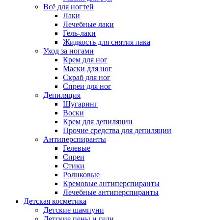
Всё для ногтей
Лаки
Лечебные лаки
Гель-лаки
Жидкость для снятия лака
Уход за ногами
Крем для ног
Маски для ног
Скраб для ног
Спреи для ног
Депиляция
Шугаринг
Воски
Крем для депиляции
Прочие средства для депиляции
Антиперспиранты
Гелевые
Спреи
Стики
Роликовые
Кремовые антиперспиранты
Лечебные антиперспиранты
Детская косметика
Детские шампуни
Детские пены и гели