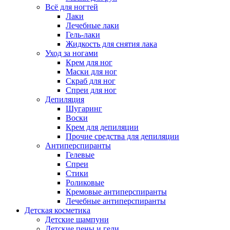
Всё для ногтей
Лаки
Лечебные лаки
Гель-лаки
Жидкость для снятия лака
Уход за ногами
Крем для ног
Маски для ног
Скраб для ног
Спреи для ног
Депиляция
Шугаринг
Воски
Крем для депиляции
Прочие средства для депиляции
Антиперспиранты
Гелевые
Спреи
Стики
Роликовые
Кремовые антиперспиранты
Лечебные антиперспиранты
Детская косметика
Детские шампуни
Детские пены и гели