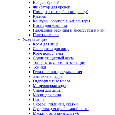
Всё для бровей
Фиксатор для бровей
Помады, тинты, блески для губ
Румяна
Контуры, бронзеры, хайлайтеры
Кисти для макияжа
Накладные ресницы и аксессуары к ним
Палетки теней
Уход за лицом
Крем для лица
Сыворотки для лица
Крем вокруг глаз
Солнцезащитный крем
Тонеры, эмульсии и эссенции
Тоники
Гели и пенки для умывания
Энзимные пудры
Гидрофильные масла
Мицеллярная вода
Спреи для лица
Маски для лица
Патчи
Скрабы, пилинги, скатки
Средства для проблемной кожи
Маски и бальзамы для губ