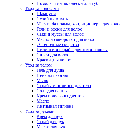
Помады, тинты, блески для губ
Уход за волосами
Шампуни
Сухой шампунь
Маски, бальзамы, кондиционеры для волос
Гели и воски для волос
Лаки и муссы для волос
Масло и сыворотки для волос
Оттеночные средства
Пилинги и скрабы для кожи головы
Спреи для волос
Краски для волос
Уход за телом
Гель для душа
Пена для ванны
Мыло
Скрабы и пилинги для тела
Соль для ванны
Крем и лосьоны для тела
Масло
Интимная гигиена
Уход за руками
Крем для рук
Скраб для рук
Маски для рук