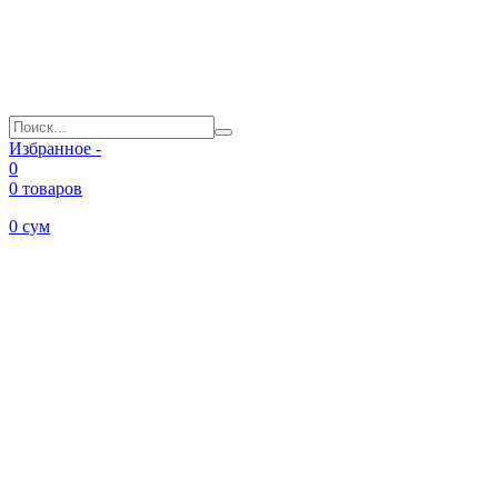
Избранное -
0
0 товаров
0
сум