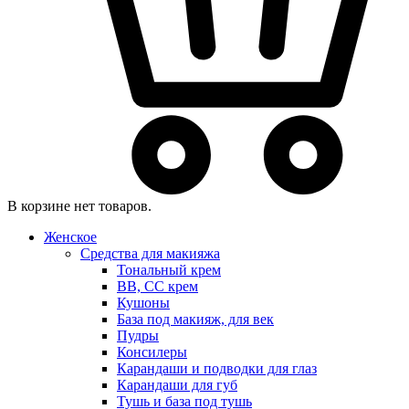
В корзине нет товаров.
Женское
Средства для макияжа
Тональный крем
BB, CC крем
Кушоны
База под макияж, для век
Пудры
Консилеры
Карандаши и подводки для глаз
Карандаши для губ
Тушь и база под тушь