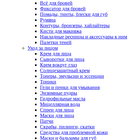
Всё для бровей
Фиксатор для бровей
Помады, тинты, блески для губ
Румяна
Контуры, бронзеры, хайлайтеры
Кисти для макияжа
Накладные ресницы и аксессуары к ним
Палетки теней
Уход за лицом
Крем для лица
Сыворотки для лица
Крем вокруг глаз
Солнцезащитный крем
Тонеры, эмульсии и эссенции
Тоники
Гели и пенки для умывания
Энзимные пудры
Гидрофильные масла
Мицеллярная вода
Спреи для лица
Маски для лица
Патчи
Скрабы, пилинги, скатки
Средства для проблемной кожи
Маски и бальзамы для губ