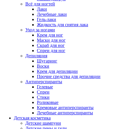
Всё для ногтей
Лаки
Лечебные лаки
Гель-лаки
Жидкость для снятия лака
Уход за ногами
Крем для ног
Маски для ног
Скраб для ног
Спреи для ног
Депиляция
Шугаринг
Воски
Крем для депиляции
Прочие средства для депиляции
Антиперспиранты
Гелевые
Спреи
Стики
Роликовые
Кремовые антиперспиранты
Лечебные антиперспиранты
Детская косметика
Детские шампуни
Детские пены и гели