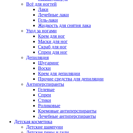
Всё для ногтей
Лаки
Лечебные лаки
Гель-лаки
Жидкость для снятия лака
Уход за ногами
Крем для ног
Маски для ног
Скраб для ног
Спреи для ног
Депиляция
Шугаринг
Воски
Крем для депиляции
Прочие средства для депиляции
Антиперспиранты
Гелевые
Спреи
Стики
Роликовые
Кремовые антиперспиранты
Лечебные антиперспиранты
Детская косметика
Детские шампуни
Детские пены и гели