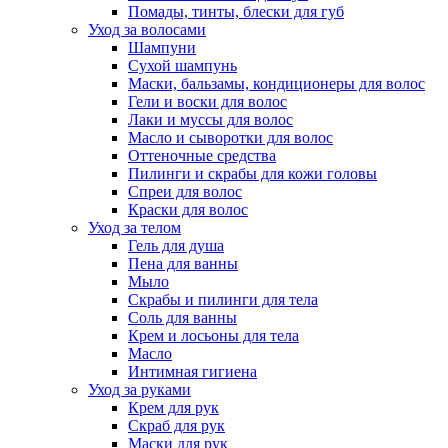
Помады, тинты, блески для губ
Уход за волосами
Шампуни
Сухой шампунь
Маски, бальзамы, кондиционеры для волос
Гели и воски для волос
Лаки и муссы для волос
Масло и сыворотки для волос
Оттеночные средства
Пилинги и скрабы для кожи головы
Спреи для волос
Краски для волос
Уход за телом
Гель для душа
Пена для ванны
Мыло
Скрабы и пилинги для тела
Соль для ванны
Крем и лосьоны для тела
Масло
Интимная гигиена
Уход за руками
Крем для рук
Скраб для рук
Маски для рук