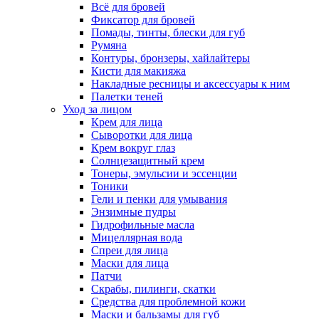
Всё для бровей
Фиксатор для бровей
Помады, тинты, блески для губ
Румяна
Контуры, бронзеры, хайлайтеры
Кисти для макияжа
Накладные ресницы и аксессуары к ним
Палетки теней
Уход за лицом
Крем для лица
Сыворотки для лица
Крем вокруг глаз
Солнцезащитный крем
Тонеры, эмульсии и эссенции
Тоники
Гели и пенки для умывания
Энзимные пудры
Гидрофильные масла
Мицеллярная вода
Спреи для лица
Маски для лица
Патчи
Скрабы, пилинги, скатки
Средства для проблемной кожи
Маски и бальзамы для губ