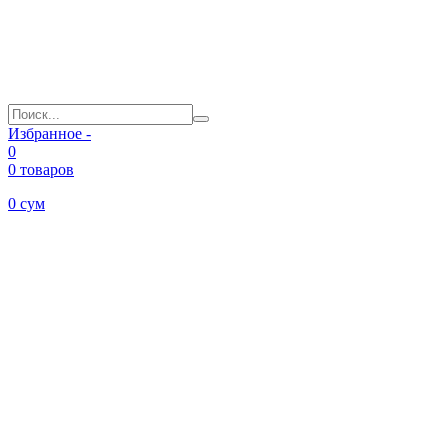
Избранное -
0
0 товаров
0
сум