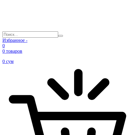
Избранное -
0
0 товаров
0
сум