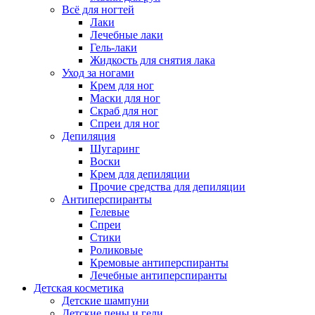
Всё для ногтей
Лаки
Лечебные лаки
Гель-лаки
Жидкость для снятия лака
Уход за ногами
Крем для ног
Маски для ног
Скраб для ног
Спреи для ног
Депиляция
Шугаринг
Воски
Крем для депиляции
Прочие средства для депиляции
Антиперспиранты
Гелевые
Спреи
Стики
Роликовые
Кремовые антиперспиранты
Лечебные антиперспиранты
Детская косметика
Детские шампуни
Детские пены и гели