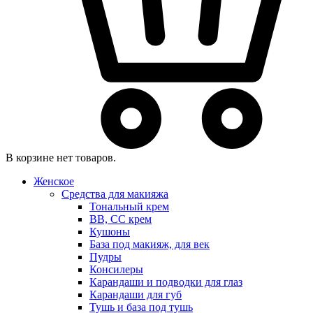
В корзине нет товаров.
Женское
Средства для макияжа
Тональный крем
BB, CC крем
Кушоны
База под макияж, для век
Пудры
Консилеры
Карандаши и подводки для глаз
Карандаши для губ
Тушь и база под тушь