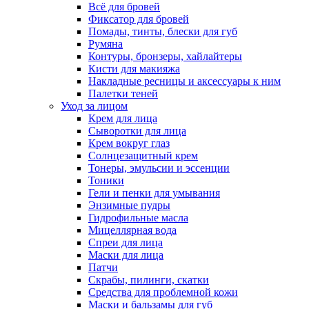
Всё для бровей
Фиксатор для бровей
Помады, тинты, блески для губ
Румяна
Контуры, бронзеры, хайлайтеры
Кисти для макияжа
Накладные ресницы и аксессуары к ним
Палетки теней
Уход за лицом
Крем для лица
Сыворотки для лица
Крем вокруг глаз
Солнцезащитный крем
Тонеры, эмульсии и эссенции
Тоники
Гели и пенки для умывания
Энзимные пудры
Гидрофильные масла
Мицеллярная вода
Спреи для лица
Маски для лица
Патчи
Скрабы, пилинги, скатки
Средства для проблемной кожи
Маски и бальзамы для губ