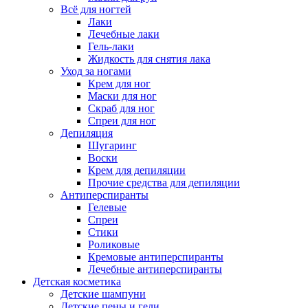
Всё для ногтей
Лаки
Лечебные лаки
Гель-лаки
Жидкость для снятия лака
Уход за ногами
Крем для ног
Маски для ног
Скраб для ног
Спреи для ног
Депиляция
Шугаринг
Воски
Крем для депиляции
Прочие средства для депиляции
Антиперспиранты
Гелевые
Спреи
Стики
Роликовые
Кремовые антиперспиранты
Лечебные антиперспиранты
Детская косметика
Детские шампуни
Детские пены и гели