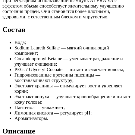
При регулярном использовании шампунь ALERANA с
эффектом объема способствует значительному улучшению
состояния прядей. Они становятся более плотными,
здоровыми, с естественным блеском и упругостью.
Состав
Вода;
Sodium Laureth Sulfate — мягкий очищающий
компонент;
Cocamidopropyl Betaine — уменьшает раздражение и
улучшает очищение;
PEG-7 Glyceryl Cocoate — питает и смягчает волосы;
Гидролизованные протеины пшеницы —
восстанавливают структуру;
Экстракт крапивы — стимулирует рост и укрепляет
корни;
Экстракт лопуха — улучшает кровообращение и питает
кожу головы;
Пантенол — увлажняет;
Лимонная кислота — регулирует pH;
Ароматизаторы.
Описание