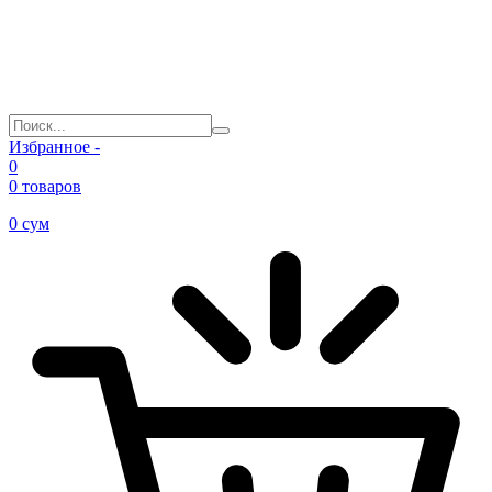
Избранное -
0
0 товаров
0
сум