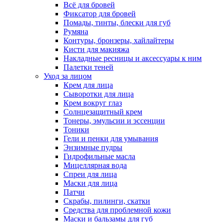
Всё для бровей
Фиксатор для бровей
Помады, тинты, блески для губ
Румяна
Контуры, бронзеры, хайлайтеры
Кисти для макияжа
Накладные ресницы и аксессуары к ним
Палетки теней
Уход за лицом
Крем для лица
Сыворотки для лица
Крем вокруг глаз
Солнцезащитный крем
Тонеры, эмульсии и эссенции
Тоники
Гели и пенки для умывания
Энзимные пудры
Гидрофильные масла
Мицеллярная вода
Спреи для лица
Маски для лица
Патчи
Скрабы, пилинги, скатки
Средства для проблемной кожи
Маски и бальзамы для губ