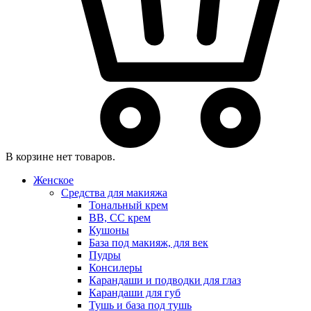
В корзине нет товаров.
Женское
Средства для макияжа
Тональный крем
BB, CC крем
Кушоны
База под макияж, для век
Пудры
Консилеры
Карандаши и подводки для глаз
Карандаши для губ
Тушь и база под тушь