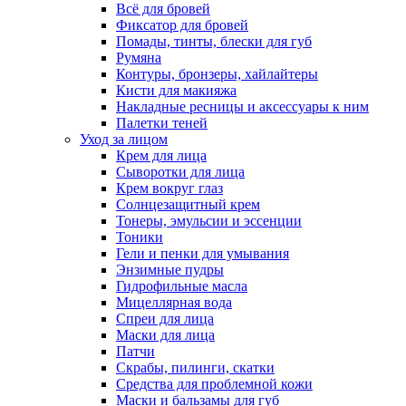
Всё для бровей
Фиксатор для бровей
Помады, тинты, блески для губ
Румяна
Контуры, бронзеры, хайлайтеры
Кисти для макияжа
Накладные ресницы и аксессуары к ним
Палетки теней
Уход за лицом
Крем для лица
Сыворотки для лица
Крем вокруг глаз
Солнцезащитный крем
Тонеры, эмульсии и эссенции
Тоники
Гели и пенки для умывания
Энзимные пудры
Гидрофильные масла
Мицеллярная вода
Спреи для лица
Маски для лица
Патчи
Скрабы, пилинги, скатки
Средства для проблемной кожи
Маски и бальзамы для губ