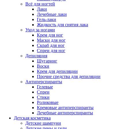
Всё для ногтей
Лаки
Лечебные лаки
Гель-лаки
Жидкость для снятия лака
Уход за ногами
Крем для ног
Маски для ног
Скраб для ног
Спреи для ног
Депиляция
Шугаринг
Воски
Крем для депиляции
Прочие средства для депиляции
Антиперспиранты
Гелевые
Спреи
Стики
Роликовые
Кремовые антиперспиранты
Лечебные антиперспиранты
Детская косметика
Детские шампуни
Детские пены и гели