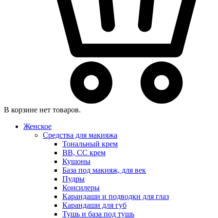
В корзине нет товаров.
Женское
Средства для макияжа
Тональный крем
BB, CC крем
Кушоны
База под макияж, для век
Пудры
Консилеры
Карандаши и подводки для глаз
Карандаши для губ
Тушь и база под тушь