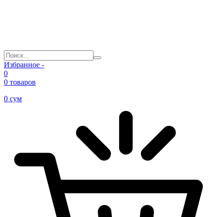
Избранное -
0
0 товаров
0
сум