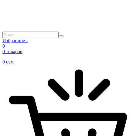
Избранное -
0
0 товаров
0
сум