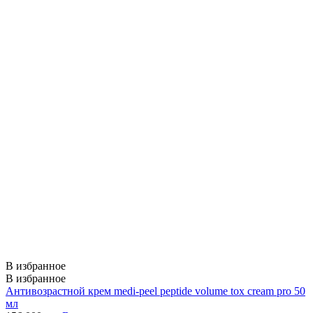
В избранное
В избранное
Антивозрастной крем medi-peel peptide volume tox cream pro 50
мл