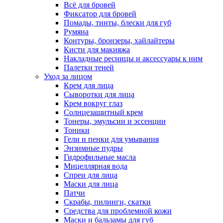
Всё для бровей
Фиксатор для бровей
Помады, тинты, блески для губ
Румяна
Контуры, бронзеры, хайлайтеры
Кисти для макияжа
Накладные ресницы и аксессуары к ним
Палетки теней
Уход за лицом
Крем для лица
Сыворотки для лица
Крем вокруг глаз
Солнцезащитный крем
Тонеры, эмульсии и эссенции
Тоники
Гели и пенки для умывания
Энзимные пудры
Гидрофильные масла
Мицеллярная вода
Спреи для лица
Маски для лица
Патчи
Скрабы, пилинги, скатки
Средства для проблемной кожи
Маски и бальзамы для губ