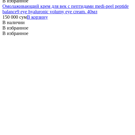
В избранное
Омолаживающий крем для век с пептидами medi-peel peptide
balance9 eye hyaluronic volumy eye cream. 40мл
150 000
сум
В корзину
В наличии
В избранное
В избранное