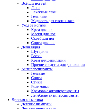
Всё для ногтей
Лаки
Лечебные лаки
Гель-лаки
Жидкость для снятия лака
Уход за ногами
Крем для ног
Маски для ног
Скраб для ног
Спреи для ног
Депиляция
Шугаринг
Воски
Крем для депиляции
Прочие средства для депиляции
Антиперспиранты
Гелевые
Спреи
Стики
Роликовые
Кремовые антиперспиранты
Лечебные антиперспиранты
Детская косметика
Детские шампуни
Детские пены и гели