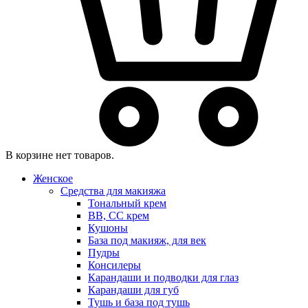
В корзине нет товаров.
Женское
Средства для макияжа
Тональный крем
BB, CC крем
Кушоны
База под макияж, для век
Пудры
Консилеры
Карандаши и подводки для глаз
Карандаши для губ
Тушь и база под тушь