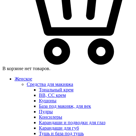
В корзине нет товаров.
Женское
Средства для макияжа
Тональный крем
BB, CC крем
Кушоны
База под макияж, для век
Пудры
Консилеры
Карандаши и подводки для глаз
Карандаши для губ
Тушь и база под тушь