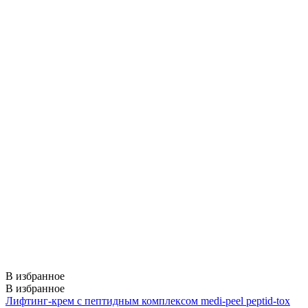
В избранное
В избранное
Лифтинг-крем с пептидным комплексом medi-peel peptid-tox