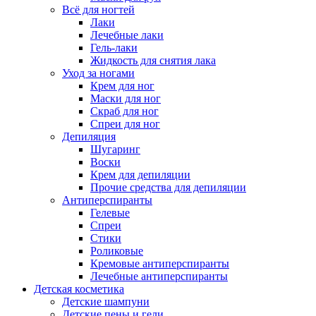
Всё для ногтей
Лаки
Лечебные лаки
Гель-лаки
Жидкость для снятия лака
Уход за ногами
Крем для ног
Маски для ног
Скраб для ног
Спреи для ног
Депиляция
Шугаринг
Воски
Крем для депиляции
Прочие средства для депиляции
Антиперспиранты
Гелевые
Спреи
Стики
Роликовые
Кремовые антиперспиранты
Лечебные антиперспиранты
Детская косметика
Детские шампуни
Детские пены и гели