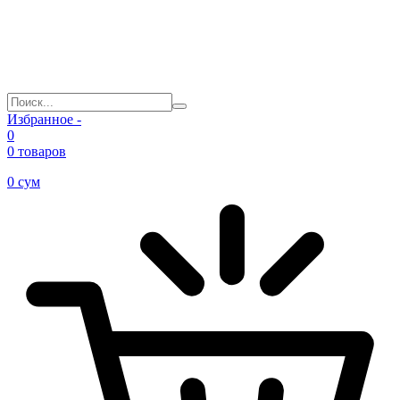
Избранное -
0
0 товаров
0
сум