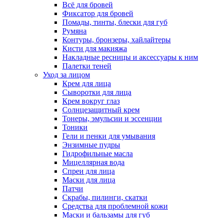
Всё для бровей
Фиксатор для бровей
Помады, тинты, блески для губ
Румяна
Контуры, бронзеры, хайлайтеры
Кисти для макияжа
Накладные ресницы и аксессуары к ним
Палетки теней
Уход за лицом
Крем для лица
Сыворотки для лица
Крем вокруг глаз
Солнцезащитный крем
Тонеры, эмульсии и эссенции
Тоники
Гели и пенки для умывания
Энзимные пудры
Гидрофильные масла
Мицеллярная вода
Спреи для лица
Маски для лица
Патчи
Скрабы, пилинги, скатки
Средства для проблемной кожи
Маски и бальзамы для губ