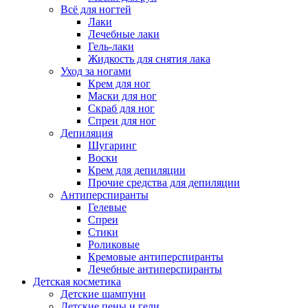
Всё для ногтей
Лаки
Лечебные лаки
Гель-лаки
Жидкость для снятия лака
Уход за ногами
Крем для ног
Маски для ног
Скраб для ног
Спреи для ног
Депиляция
Шугаринг
Воски
Крем для депиляции
Прочие средства для депиляции
Антиперспиранты
Гелевые
Спреи
Стики
Роликовые
Кремовые антиперспиранты
Лечебные антиперспиранты
Детская косметика
Детские шампуни
Детские пены и гели