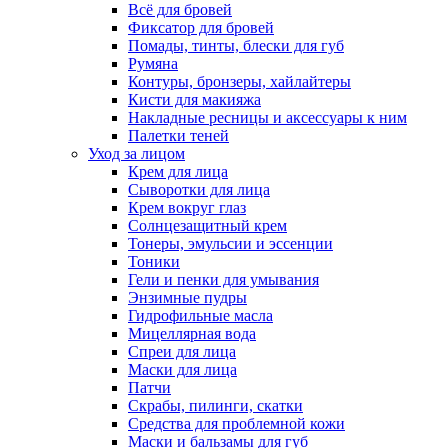
Всё для бровей
Фиксатор для бровей
Помады, тинты, блески для губ
Румяна
Контуры, бронзеры, хайлайтеры
Кисти для макияжа
Накладные ресницы и аксессуары к ним
Палетки теней
Уход за лицом
Крем для лица
Сыворотки для лица
Крем вокруг глаз
Солнцезащитный крем
Тонеры, эмульсии и эссенции
Тоники
Гели и пенки для умывания
Энзимные пудры
Гидрофильные масла
Мицеллярная вода
Спреи для лица
Маски для лица
Патчи
Скрабы, пилинги, скатки
Средства для проблемной кожи
Маски и бальзамы для губ