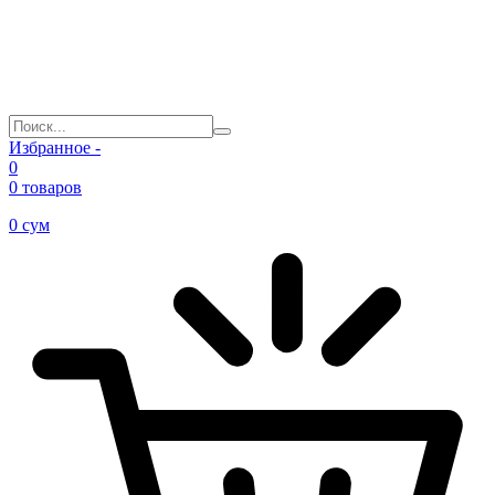
Избранное -
0
0 товаров
0
сум