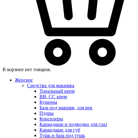
В корзине нет товаров.
Женское
Средства для макияжа
Тональный крем
BB, CC крем
Кушоны
База под макияж, для век
Пудры
Консилеры
Карандаши и подводки для глаз
Карандаши для губ
Тушь и база под тушь