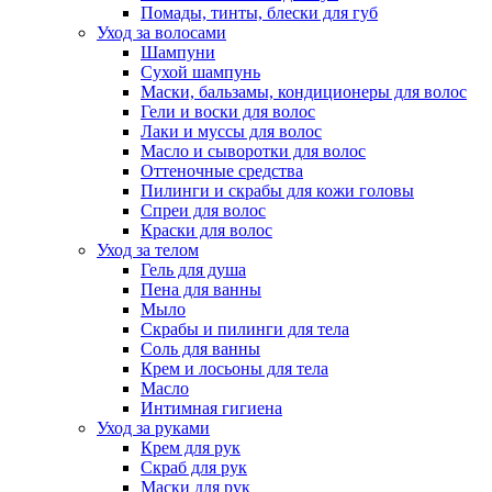
Помады, тинты, блески для губ
Уход за волосами
Шампуни
Сухой шампунь
Маски, бальзамы, кондиционеры для волос
Гели и воски для волос
Лаки и муссы для волос
Масло и сыворотки для волос
Оттеночные средства
Пилинги и скрабы для кожи головы
Спреи для волос
Краски для волос
Уход за телом
Гель для душа
Пена для ванны
Мыло
Скрабы и пилинги для тела
Соль для ванны
Крем и лосьоны для тела
Масло
Интимная гигиена
Уход за руками
Крем для рук
Скраб для рук
Маски для рук