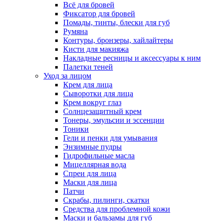
Всё для бровей
Фиксатор для бровей
Помады, тинты, блески для губ
Румяна
Контуры, бронзеры, хайлайтеры
Кисти для макияжа
Накладные ресницы и аксессуары к ним
Палетки теней
Уход за лицом
Крем для лица
Сыворотки для лица
Крем вокруг глаз
Солнцезащитный крем
Тонеры, эмульсии и эссенции
Тоники
Гели и пенки для умывания
Энзимные пудры
Гидрофильные масла
Мицеллярная вода
Спреи для лица
Маски для лица
Патчи
Скрабы, пилинги, скатки
Средства для проблемной кожи
Маски и бальзамы для губ