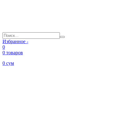
Избранное -
0
0 товаров
0
сум