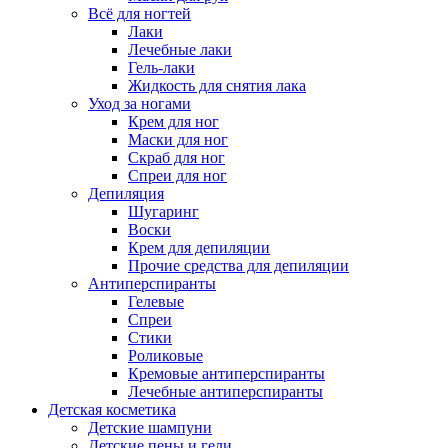
Всё для ногтей
Лаки
Лечебные лаки
Гель-лаки
Жидкость для снятия лака
Уход за ногами
Крем для ног
Маски для ног
Скраб для ног
Спреи для ног
Депиляция
Шугаринг
Воски
Крем для депиляции
Прочие средства для депиляции
Антиперспиранты
Гелевые
Спреи
Стики
Роликовые
Кремовые антиперспиранты
Лечебные антиперспиранты
Детская косметика
Детские шампуни
Детские пены и гели