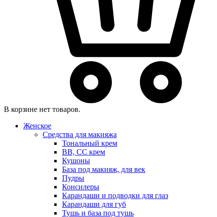
В корзине нет товаров.
Женское
Средства для макияжа
Тональный крем
BB, CC крем
Кушоны
База под макияж, для век
Пудры
Консилеры
Карандаши и подводки для глаз
Карандаши для губ
Тушь и база под тушь