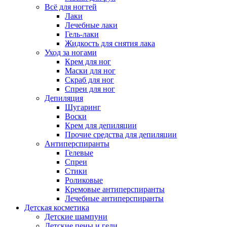
Всё для ногтей
Лаки
Лечебные лаки
Гель-лаки
Жидкость для снятия лака
Уход за ногами
Крем для ног
Маски для ног
Скраб для ног
Спреи для ног
Депиляция
Шугаринг
Воски
Крем для депиляции
Прочие средства для депиляции
Антиперспиранты
Гелевые
Спреи
Стики
Роликовые
Кремовые антиперспиранты
Лечебные антиперспиранты
Детская косметика
Детские шампуни
Детские пены и гели