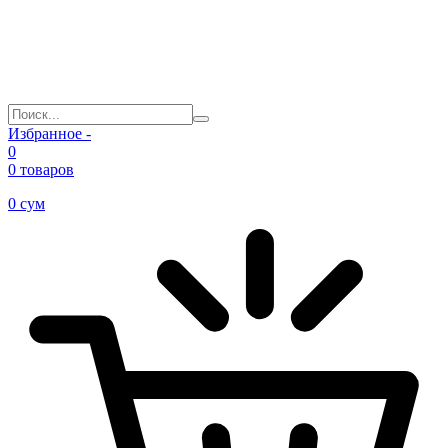
Избранное -
0
0 товаров
0
сум