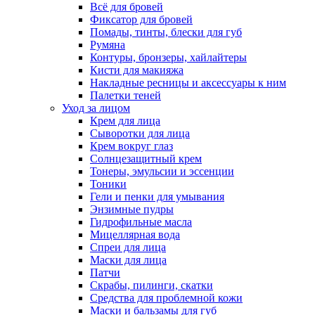
Всё для бровей
Фиксатор для бровей
Помады, тинты, блески для губ
Румяна
Контуры, бронзеры, хайлайтеры
Кисти для макияжа
Накладные ресницы и аксессуары к ним
Палетки теней
Уход за лицом
Крем для лица
Сыворотки для лица
Крем вокруг глаз
Солнцезащитный крем
Тонеры, эмульсии и эссенции
Тоники
Гели и пенки для умывания
Энзимные пудры
Гидрофильные масла
Мицеллярная вода
Спреи для лица
Маски для лица
Патчи
Скрабы, пилинги, скатки
Средства для проблемной кожи
Маски и бальзамы для губ