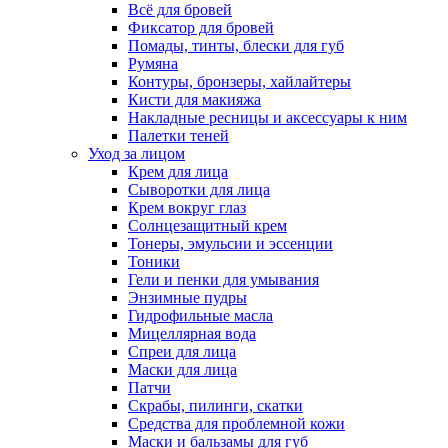
Всё для бровей
Фиксатор для бровей
Помады, тинты, блески для губ
Румяна
Контуры, бронзеры, хайлайтеры
Кисти для макияжа
Накладные ресницы и аксессуары к ним
Палетки теней
Уход за лицом
Крем для лица
Сыворотки для лица
Крем вокруг глаз
Солнцезащитный крем
Тонеры, эмульсии и эссенции
Тоники
Гели и пенки для умывания
Энзимные пудры
Гидрофильные масла
Мицеллярная вода
Спреи для лица
Маски для лица
Патчи
Скрабы, пилинги, скатки
Средства для проблемной кожи
Маски и бальзамы для губ