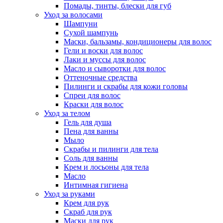
Помады, тинты, блески для губ
Уход за волосами
Шампуни
Сухой шампунь
Маски, бальзамы, кондиционеры для волос
Гели и воски для волос
Лаки и муссы для волос
Масло и сыворотки для волос
Оттеночные средства
Пилинги и скрабы для кожи головы
Спреи для волос
Краски для волос
Уход за телом
Гель для душа
Пена для ванны
Мыло
Скрабы и пилинги для тела
Соль для ванны
Крем и лосьоны для тела
Масло
Интимная гигиена
Уход за руками
Крем для рук
Скраб для рук
Маски для рук