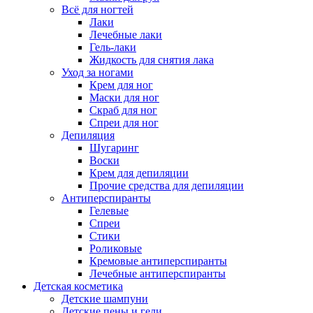
Всё для ногтей
Лаки
Лечебные лаки
Гель-лаки
Жидкость для снятия лака
Уход за ногами
Крем для ног
Маски для ног
Скраб для ног
Спреи для ног
Депиляция
Шугаринг
Воски
Крем для депиляции
Прочие средства для депиляции
Антиперспиранты
Гелевые
Спреи
Стики
Роликовые
Кремовые антиперспиранты
Лечебные антиперспиранты
Детская косметика
Детские шампуни
Детские пены и гели