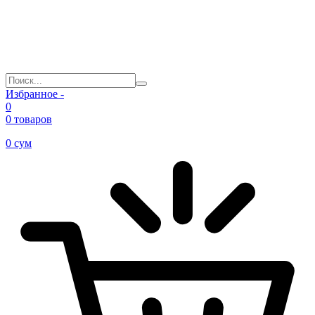
Избранное -
0
0 товаров
0
сум