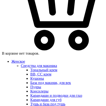
В корзине нет товаров.
Женское
Средства для макияжа
Тональный крем
BB, CC крем
Кушоны
База под макияж, для век
Пудры
Консилеры
Карандаши и подводки для глаз
Карандаши для губ
Тушь и база под тушь