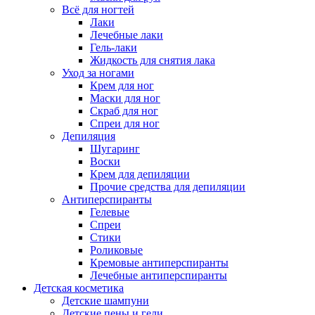
Всё для ногтей
Лаки
Лечебные лаки
Гель-лаки
Жидкость для снятия лака
Уход за ногами
Крем для ног
Маски для ног
Скраб для ног
Спреи для ног
Депиляция
Шугаринг
Воски
Крем для депиляции
Прочие средства для депиляции
Антиперспиранты
Гелевые
Спреи
Стики
Роликовые
Кремовые антиперспиранты
Лечебные антиперспиранты
Детская косметика
Детские шампуни
Детские пены и гели