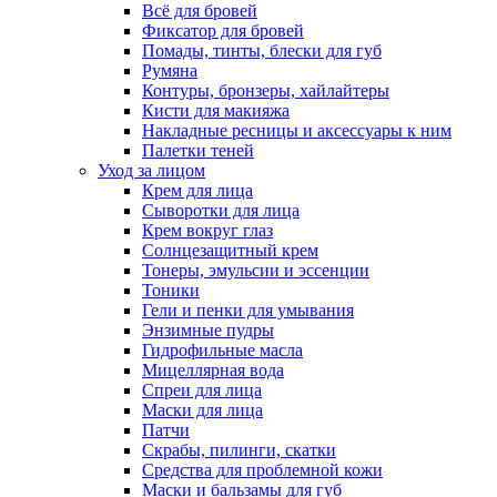
Всё для бровей
Фиксатор для бровей
Помады, тинты, блески для губ
Румяна
Контуры, бронзеры, хайлайтеры
Кисти для макияжа
Накладные ресницы и аксессуары к ним
Палетки теней
Уход за лицом
Крем для лица
Сыворотки для лица
Крем вокруг глаз
Солнцезащитный крем
Тонеры, эмульсии и эссенции
Тоники
Гели и пенки для умывания
Энзимные пудры
Гидрофильные масла
Мицеллярная вода
Спреи для лица
Маски для лица
Патчи
Скрабы, пилинги, скатки
Средства для проблемной кожи
Маски и бальзамы для губ