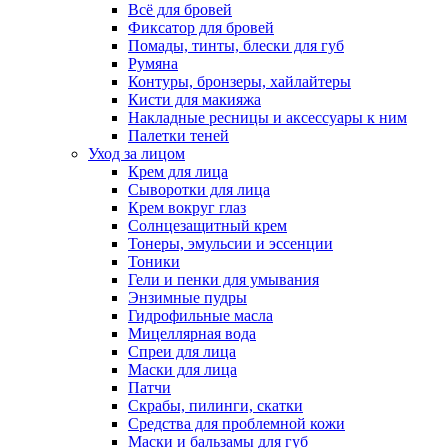
Всё для бровей
Фиксатор для бровей
Помады, тинты, блески для губ
Румяна
Контуры, бронзеры, хайлайтеры
Кисти для макияжа
Накладные ресницы и аксессуары к ним
Палетки теней
Уход за лицом
Крем для лица
Сыворотки для лица
Крем вокруг глаз
Солнцезащитный крем
Тонеры, эмульсии и эссенции
Тоники
Гели и пенки для умывания
Энзимные пудры
Гидрофильные масла
Мицеллярная вода
Спреи для лица
Маски для лица
Патчи
Скрабы, пилинги, скатки
Средства для проблемной кожи
Маски и бальзамы для губ