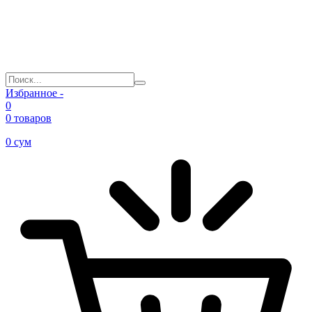
Избранное -
0
0 товаров
0
сум