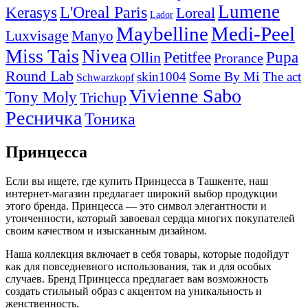
Lumene
L'Oreal Paris
Kerasys
Loreal
Lador
Maybelline
Medi-Peel
Luxvisage
Manyo
Miss Tais
Nivea
Petitfee
Pupa
Ollin
Prorance
Round Lab
skin1004
Some By Mi
The act
Schwarzkopf
Vivienne Sabo
Tony Moly
Trichup
Ресничка
Тоника
Принцесса
Если вы ищете, где купить Принцесса в Ташкенте, наш
интернет-магазин предлагает широкий выбор продукции
этого бренда. Принцесса — это символ элегантности и
утонченности, который завоевал сердца многих покупателей
своим качеством и изысканным дизайном.
Наша коллекция включает в себя товары, которые подойдут
как для повседневного использования, так и для особых
случаев. Бренд Принцесса предлагает вам возможность
создать стильный образ с акцентом на уникальность и
женственность.