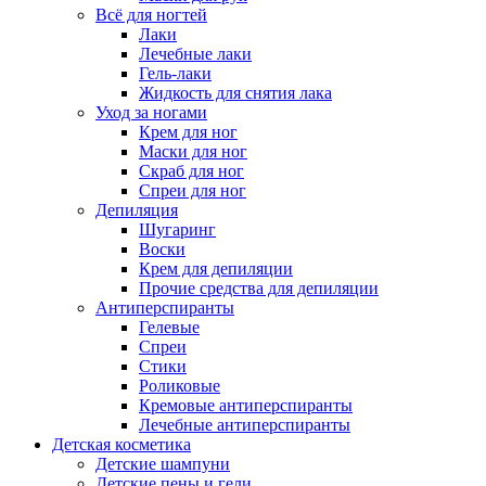
Всё для ногтей
Лаки
Лечебные лаки
Гель-лаки
Жидкость для снятия лака
Уход за ногами
Крем для ног
Маски для ног
Скраб для ног
Спреи для ног
Депиляция
Шугаринг
Воски
Крем для депиляции
Прочие средства для депиляции
Антиперспиранты
Гелевые
Спреи
Стики
Роликовые
Кремовые антиперспиранты
Лечебные антиперспиранты
Детская косметика
Детские шампуни
Детские пены и гели