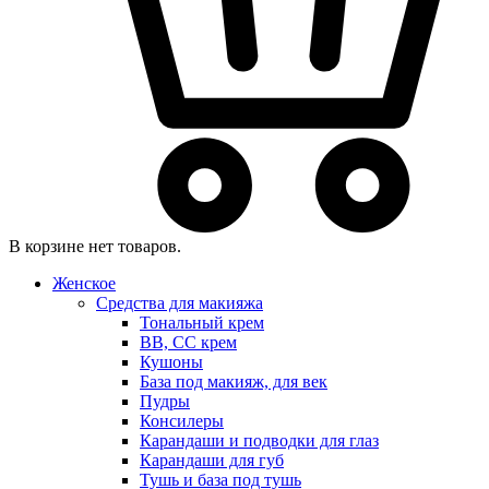
В корзине нет товаров.
Женское
Средства для макияжа
Тональный крем
BB, CC крем
Кушоны
База под макияж, для век
Пудры
Консилеры
Карандаши и подводки для глаз
Карандаши для губ
Тушь и база под тушь