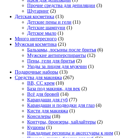
Прочие средства для депиляции
(3)
Шугаринг
(2)
Детская косметика
(13)
Детские пены и гели
(11)
Детские шампуни
(1)
Детское мыло
(1)
Много интересного
(3)
Мужская косметика
(21)
Бальзамы, лосьоны после бритья
(6)
Мужские антиперспиранты
(12)
Пены, гели для бритья
(2)
Уходы за лицом для мужчин
(1)
Подарочные наборы
(13)
Средства для макияжа
(267)
BB, CC крем
(10)
База под макияж, для век
(2)
Всё для бровей
(14)
Карандаши для губ
(77)
Карандаши и подводки для глаз
(4)
Кисти для макияжа
(1)
Консилеры
(18)
Контуры, бронзеры, хайлайтеры
(2)
Кушоны
(1)
Накладные ресницы и аксессуары к ним
(1)