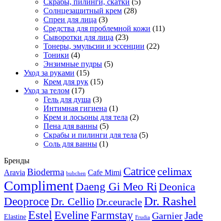
Скрабы, пилинги, скатки
(5)
Солнцезащитный крем
(28)
Спреи для лица
(3)
Средства для проблемной кожи
(11)
Сыворотки для лица
(23)
Тонеры, эмульсии и эссенции
(22)
Тоники
(4)
Энзимные пудры
(5)
Уход за руками
(15)
Крем для рук
(15)
Уход за телом
(17)
Гель для душа
(3)
Интимная гигиена
(1)
Крем и лосьоны для тела
(2)
Пена для ванны
(5)
Скрабы и пилинги для тела
(5)
Соль для ванны
(1)
Бренды
Catrice
celimax
Bioderma
Aravia
Cafe Mimi
bubchen
Compliment
Daeng Gi Meo Ri
Deonica
Dr. Rashel
Deoproce
Dr. Cellio
Dr.ceuracle
Estel
Farmstay
Eveline
Jade
Garnier
Elastine
Frudia