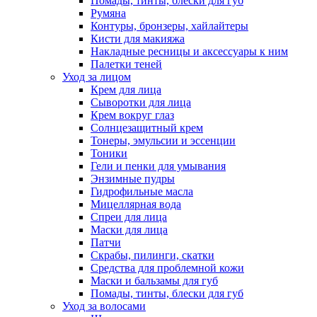
Помады, тинты, блески для губ
Румяна
Контуры, бронзеры, хайлайтеры
Кисти для макияжа
Накладные ресницы и аксессуары к ним
Палетки теней
Уход за лицом
Крем для лица
Сыворотки для лица
Крем вокруг глаз
Солнцезащитный крем
Тонеры, эмульсии и эссенции
Тоники
Гели и пенки для умывания
Энзимные пудры
Гидрофильные масла
Мицеллярная вода
Спреи для лица
Маски для лица
Патчи
Скрабы, пилинги, скатки
Средства для проблемной кожи
Маски и бальзамы для губ
Помады, тинты, блески для губ
Уход за волосами