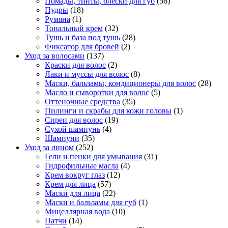
Помады, тинты, блески для губ
(56)
Пудры
(18)
Румяна
(1)
Тональный крем
(32)
Тушь и база под тушь
(28)
Фиксатор для бровей
(2)
Уход за волосами
(137)
Краски для волос
(2)
Лаки и муссы для волос
(8)
Маски, бальзамы, кондиционеры для волос
(28)
Масло и сыворотки для волос
(5)
Оттеночные средства
(35)
Пилинги и скрабы для кожи головы
(1)
Спреи для волос
(19)
Сухой шампунь
(4)
Шампуни
(35)
Уход за лицом
(252)
Гели и пенки для умывания
(31)
Гидрофильные масла
(4)
Крем вокруг глаз
(12)
Крем для лица
(57)
Маски для лица
(22)
Маски и бальзамы для губ
(1)
Мицеллярная вода
(10)
Патчи
(14)