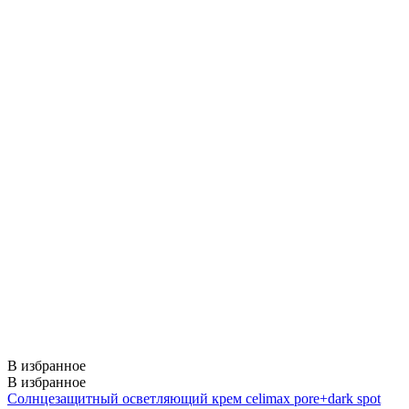
В избранное
В избранное
Солнцезащитный осветляющий крем celimax pore+dark spot