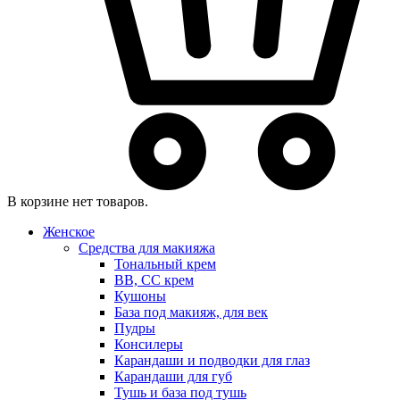
В корзине нет товаров.
Женское
Средства для макияжа
Тональный крем
BB, CC крем
Кушоны
База под макияж, для век
Пудры
Консилеры
Карандаши и подводки для глаз
Карандаши для губ
Тушь и база под тушь