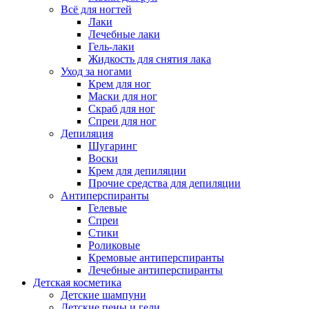
Всё для ногтей
Лаки
Лечебные лаки
Гель-лаки
Жидкость для снятия лака
Уход за ногами
Крем для ног
Маски для ног
Скраб для ног
Спреи для ног
Депиляция
Шугаринг
Воски
Крем для депиляции
Прочие средства для депиляции
Антиперспиранты
Гелевые
Спреи
Стики
Роликовые
Кремовые антиперспиранты
Лечебные антиперспиранты
Детская косметика
Детские шампуни
Детские пены и гели