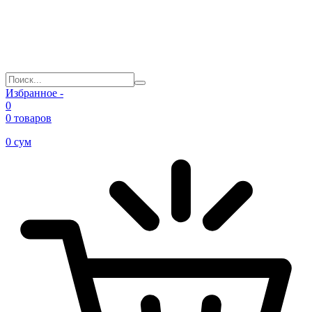
Избранное -
0
0 товаров
0
сум