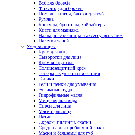
Всё для бровей
Фиксатор для бровей
Помады, тинты, блески для губ
Румяна
Контуры, бронзеры, хайлайтеры
Кисти для макияжа
Накладные ресницы и аксессуары к ним
Палетки теней
Уход за лицом
Крем для лица
Сыворотки для лица
Крем вокруг глаз
Солнцезащитный крем
Тонеры, эмульсии и эссенции
Тоники
Гели и пенки для умывания
Энзимные пудры
Гидрофильные масла
Мицеллярная вода
Спреи для лица
Маски для лица
Патчи
Скрабы, пилинги, скатки
Средства для проблемной кожи
Маски и бальзамы для губ