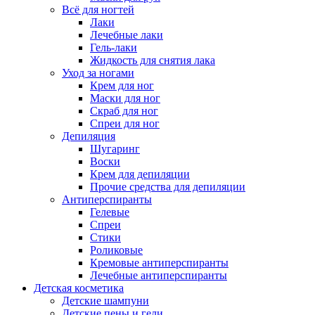
Всё для ногтей
Лаки
Лечебные лаки
Гель-лаки
Жидкость для снятия лака
Уход за ногами
Крем для ног
Маски для ног
Скраб для ног
Спреи для ног
Депиляция
Шугаринг
Воски
Крем для депиляции
Прочие средства для депиляции
Антиперспиранты
Гелевые
Спреи
Стики
Роликовые
Кремовые антиперспиранты
Лечебные антиперспиранты
Детская косметика
Детские шампуни
Детские пены и гели