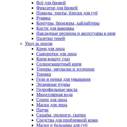
Всё для бровей
Фиксатор для бровей
Помады, тинты, блески для губ
Румяна
Контуры, бронзеры, хайлайтеры
Кисти для макияжа
Накладные ресницы и аксессуары к ним
Палетки теней
Уход за лицом
Крем для лица
Сыворотки для лица
Крем вокруг глаз
Солнцезащитный крем
Тонеры, эмульсии и эссенции
Тоники
Гели и пенки для умывания
Энзимные пудры
Гидрофильные масла
Мицеллярная вода
Спреи для лица
Маски для лица
Патчи
Скрабы, пилинги, скатки
Средства для проблемной кожи
Маски и бальзамы для губ