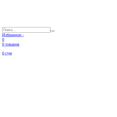
Избранное -
0
0 товаров
0
сум