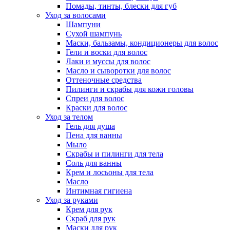
Помады, тинты, блески для губ
Уход за волосами
Шампуни
Сухой шампунь
Маски, бальзамы, кондиционеры для волос
Гели и воски для волос
Лаки и муссы для волос
Масло и сыворотки для волос
Оттеночные средства
Пилинги и скрабы для кожи головы
Спреи для волос
Краски для волос
Уход за телом
Гель для душа
Пена для ванны
Мыло
Скрабы и пилинги для тела
Соль для ванны
Крем и лосьоны для тела
Масло
Интимная гигиена
Уход за руками
Крем для рук
Скраб для рук
Маски для рук