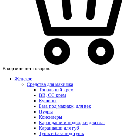
В корзине нет товаров.
Женское
Средства для макияжа
Тональный крем
BB, CC крем
Кушоны
База под макияж, для век
Пудры
Консилеры
Карандаши и подводки для глаз
Карандаши для губ
Тушь и база под тушь