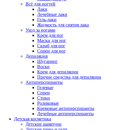
Всё для ногтей
Лаки
Лечебные лаки
Гель-лаки
Жидкость для снятия лака
Уход за ногами
Крем для ног
Маски для ног
Скраб для ног
Спреи для ног
Депиляция
Шугаринг
Воски
Крем для депиляции
Прочие средства для депиляции
Антиперспиранты
Гелевые
Спреи
Стики
Роликовые
Кремовые антиперспиранты
Лечебные антиперспиранты
Детская косметика
Детские шампуни
Детские пены и гели