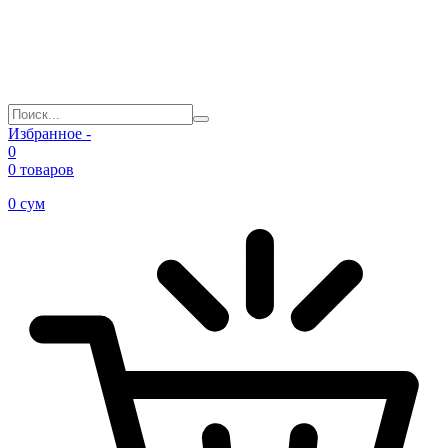
Избранное -
0
0 товаров
0
сум