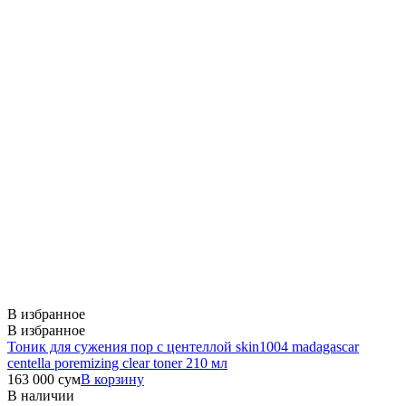
В избранное
В избранное
Тоник для сужения пор с центеллой skin1004 madagascar
centella poremizing clear toner 210 мл
163 000
сум
В корзину
В наличии