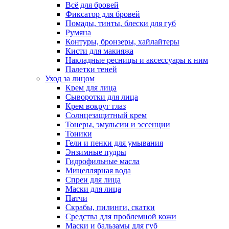
Всё для бровей
Фиксатор для бровей
Помады, тинты, блески для губ
Румяна
Контуры, бронзеры, хайлайтеры
Кисти для макияжа
Накладные ресницы и аксессуары к ним
Палетки теней
Уход за лицом
Крем для лица
Сыворотки для лица
Крем вокруг глаз
Солнцезащитный крем
Тонеры, эмульсии и эссенции
Тоники
Гели и пенки для умывания
Энзимные пудры
Гидрофильные масла
Мицеллярная вода
Спреи для лица
Маски для лица
Патчи
Скрабы, пилинги, скатки
Средства для проблемной кожи
Маски и бальзамы для губ