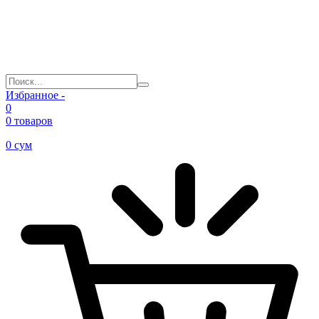
Избранное -
0
0 товаров
0
сум