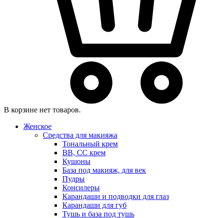
В корзине нет товаров.
Женское
Средства для макияжа
Тональный крем
BB, CC крем
Кушоны
База под макияж, для век
Пудры
Консилеры
Карандаши и подводки для глаз
Карандаши для губ
Тушь и база под тушь