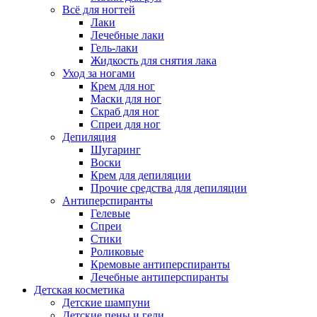
Всё для ногтей
Лаки
Лечебные лаки
Гель-лаки
Жидкость для снятия лака
Уход за ногами
Крем для ног
Маски для ног
Скраб для ног
Спреи для ног
Депиляция
Шугаринг
Воски
Крем для депиляции
Прочие средства для депиляции
Антиперспиранты
Гелевые
Спреи
Стики
Роликовые
Кремовые антиперспиранты
Лечебные антиперспиранты
Детская косметика
Детские шампуни
Детские пены и гели