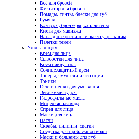
Всё для бровей
Фиксатор для бровей
Помады, тинты, блески для губ
Румяна
Контуры, бронзеры, хайлайтеры
Кисти для макияжа
Накладные ресницы и аксессуары к ним
Палетки теней
Уход за лицом
Крем для лица
Сыворотки для лица
Крем вокруг глаз
Солнцезащитный крем
Тонеры, эмульсии и эссенции
Тоники
Гели и пенки для умывания
Энзимные пудры
Гидрофильные масла
Мицеллярная вода
Спреи для лица
Маски для лица
Патчи
Скрабы, пилинги, скатки
Средства для проблемной кожи
Маски и бальзамы для губ