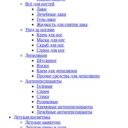
Всё для ногтей
Лаки
Лечебные лаки
Гель-лаки
Жидкость для снятия лака
Уход за ногами
Крем для ног
Маски для ног
Скраб для ног
Спреи для ног
Депиляция
Шугаринг
Воски
Крем для депиляции
Прочие средства для депиляции
Антиперспиранты
Гелевые
Спреи
Стики
Роликовые
Кремовые антиперспиранты
Лечебные антиперспиранты
Детская косметика
Детские шампуни
Детские пены и гели