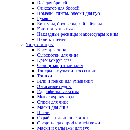
Всё для бровей
Фиксатор для бровей
Помады, тинты, блески для губ
Румяна
Контуры, бронзеры, хайлайтеры
Кисти для макияжа
Накладные ресницы и аксессуары к ним
Палетки теней
Уход за лицом
Крем для лица
Сыворотки для лица
Крем вокруг глаз
Солнцезащитный крем
Тонеры, эмульсии и эссенции
Тоники
Гели и пенки для умывания
Энзимные пудры
Гидрофильные масла
Мицеллярная вода
Спреи для лица
Маски для лица
Патчи
Скрабы, пилинги, скатки
Средства для проблемной кожи
Маски и бальзамы для губ