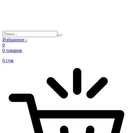
Избранное -
0
0 товаров
0
сум