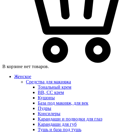
В корзине нет товаров.
Женское
Средства для макияжа
Тональный крем
BB, CC крем
Кушоны
База под макияж, для век
Пудры
Консилеры
Карандаши и подводки для глаз
Карандаши для губ
Тушь и база под тушь