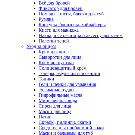
Всё для бровей
Фиксатор для бровей
Помады, тинты, блески для губ
Румяна
Контуры, бронзеры, хайлайтеры
Кисти для макияжа
Накладные ресницы и аксессуары к ним
Палетки теней
Уход за лицом
Крем для лица
Сыворотки для лица
Крем вокруг глаз
Солнцезащитный крем
Тонеры, эмульсии и эссенции
Тоники
Гели и пенки для умывания
Энзимные пудры
Гидрофильные масла
Мицеллярная вода
Спреи для лица
Маски для лица
Патчи
Скрабы, пилинги, скатки
Средства для проблемной кожи
Маски и бальзамы для губ