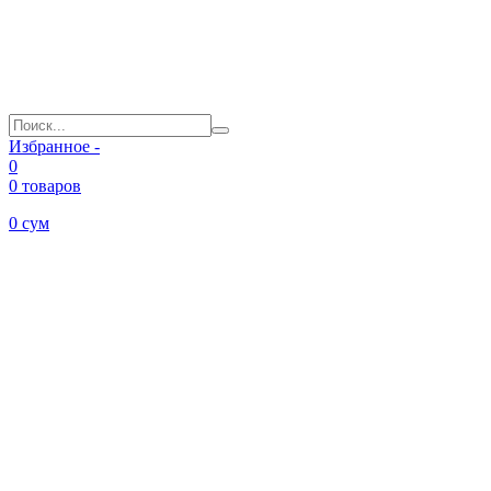
Избранное -
0
0 товаров
0
сум