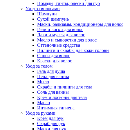
Помады, тинты, блески для губ
Уход за волосами
Шампуни
Сухой шампунь
Маски, бальзамы, кондиционеры для волос
Гели и воски для волос
Лаки и муссы для волос
Масло и сыворотки для волос
Оттеночные средства
Пилинги и скрабы для кожи головы
Спреи для волос
Краски для волос
Уход за телом
Гель для душа
Пена для ванны
Мыло
Скрабы и пилинги для тела
Соль для ванны
Крем и лосьоны для тела
Масло
Интимная гигиена
Уход за руками
Крем для рук
Скраб для рук
Маски для рук