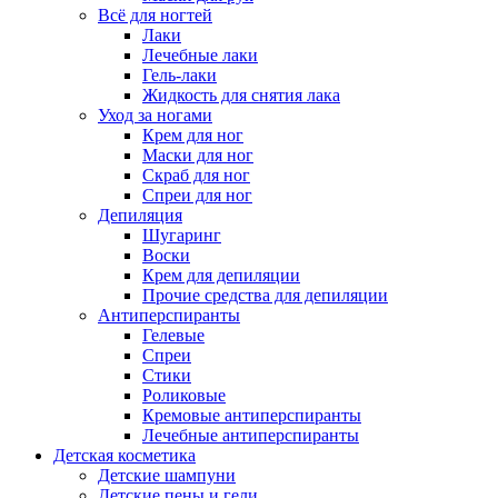
Всё для ногтей
Лаки
Лечебные лаки
Гель-лаки
Жидкость для снятия лака
Уход за ногами
Крем для ног
Маски для ног
Скраб для ног
Спреи для ног
Депиляция
Шугаринг
Воски
Крем для депиляции
Прочие средства для депиляции
Антиперспиранты
Гелевые
Спреи
Стики
Роликовые
Кремовые антиперспиранты
Лечебные антиперспиранты
Детская косметика
Детские шампуни
Детские пены и гели