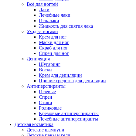
Всё для ногтей
Лаки
Лечебные лаки
Гель-лаки
Жидкость для снятия лака
Уход за ногами
Крем для ног
Маски для ног
Скраб для ног
Спреи для ног
Депиляция
Шугаринг
Воски
Крем для депиляции
Прочие средства для депиляции
Антиперспиранты
Гелевые
Спреи
Стики
Роликовые
Кремовые антиперспиранты
Лечебные антиперспиранты
Детская косметика
Детские шампуни
Детские пены и гели