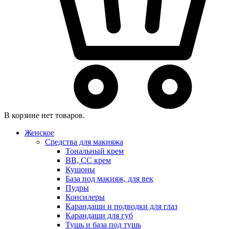
В корзине нет товаров.
Женское
Средства для макияжа
Тональный крем
BB, CC крем
Кушоны
База под макияж, для век
Пудры
Консилеры
Карандаши и подводки для глаз
Карандаши для губ
Тушь и база под тушь