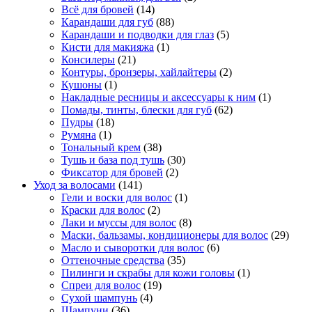
Всё для бровей
(14)
Карандаши для губ
(88)
Карандаши и подводки для глаз
(5)
Кисти для макияжа
(1)
Консилеры
(21)
Контуры, бронзеры, хайлайтеры
(2)
Кушоны
(1)
Накладные ресницы и аксессуары к ним
(1)
Помады, тинты, блески для губ
(62)
Пудры
(18)
Румяна
(1)
Тональный крем
(38)
Тушь и база под тушь
(30)
Фиксатор для бровей
(2)
Уход за волосами
(141)
Гели и воски для волос
(1)
Краски для волос
(2)
Лаки и муссы для волос
(8)
Маски, бальзамы, кондиционеры для волос
(29)
Масло и сыворотки для волос
(6)
Оттеночные средства
(35)
Пилинги и скрабы для кожи головы
(1)
Спреи для волос
(19)
Сухой шампунь
(4)
Шампуни
(36)