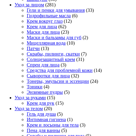
Уход за лицом
(281)
Гели и пенки для умывания
(33)
Гидрофильные масла
(6)
Крем вокруг глаз
(12)
Крем для лица
(62)
Маски для лица
(23)
Маски и бальзамы для губ
(2)
Мицеллярная вода
(10)
Патчи
(13)
Скрабы, пилинги, скатки
(7)
Солнцезащитный крем
(31)
Спреи для лица
(3)
Средства для проблемной кожи
(14)
Сыворотки для лица
(32)
Тонеры, эмульсии и эссенции
(24)
Тоники
(4)
Энзимные пудры
(5)
Уход за руками
(15)
Крем для рук
(15)
Уход за телом
(20)
Гель для душа
(5)
Интимная гигиена
(1)
Крем и лосьоны для тела
(3)
Пена для ванны
(5)
Скрабы и пилинги для тела
(5)