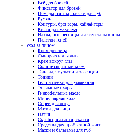
Всё для бровей
Фиксатор для бровей
Помады, тинты, блески для губ
Румяна
Контуры, бронзеры, хайлайтеры
Кисти для макияжа
Накладные ресницы и аксессуары к ним
Палетки теней
Уход за лицом
Крем для лица
Сыворотки для лица
Крем вокруг глаз
Солнцезащитный крем
Тонеры, эмульсии и эссенции
Тоники
Гели и пенки для умывания
Энзимные пудры
Гидрофильные масла
Мицеллярная вода
Спреи для лица
Маски для лица
Патчи
Скрабы, пилинги, скатки
Средства для проблемной кожи
Маски и бальзамы для губ