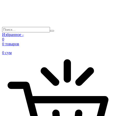
Избранное -
0
0 товаров
0
сум