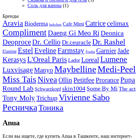
Соль для ванны
(1)
Бренды
Aravia
Catrice
celimax
Bioderma
Cafe Mimi
bubchen
Compliment
Daeng Gi Meo Ri
Deonica
Dr. Rashel
Deoproce
Dr. Cellio
Dr.ceuracle
Estel
Farmstay
Eveline
Garnier
Jade
Elastine
Frudia
Lumene
L'Oreal Paris
Kerasys
Loreal
Lador
Maybelline
Medi-Peel
Luxvisage
Manyo
Miss Tais
Nivea
Pupa
Petitfee
Ollin
Prorance
Round Lab
skin1004
Some By Mi
The act
Schwarzkopf
Vivienne Sabo
Tony Moly
Trichup
Ресничка
Тоника
Anua
Если вы ищете, где купить Anua в Ташкенте, наш интернет-