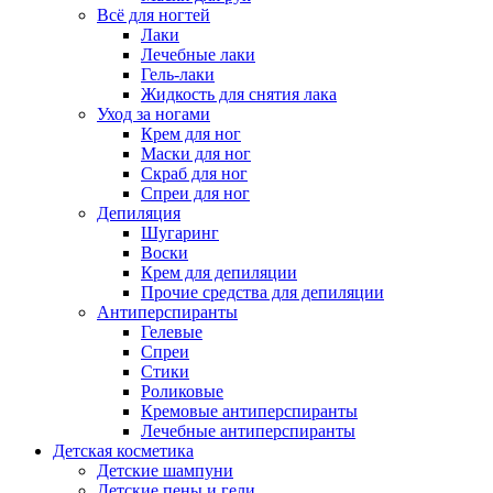
Всё для ногтей
Лаки
Лечебные лаки
Гель-лаки
Жидкость для снятия лака
Уход за ногами
Крем для ног
Маски для ног
Скраб для ног
Спреи для ног
Депиляция
Шугаринг
Воски
Крем для депиляции
Прочие средства для депиляции
Антиперспиранты
Гелевые
Спреи
Стики
Роликовые
Кремовые антиперспиранты
Лечебные антиперспиранты
Детская косметика
Детские шампуни
Детские пены и гели