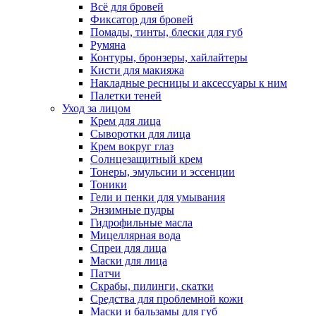
Всё для бровей
Фиксатор для бровей
Помады, тинты, блески для губ
Румяна
Контуры, бронзеры, хайлайтеры
Кисти для макияжа
Накладные ресницы и аксессуары к ним
Палетки теней
Уход за лицом
Крем для лица
Сыворотки для лица
Крем вокруг глаз
Солнцезащитный крем
Тонеры, эмульсии и эссенции
Тоники
Гели и пенки для умывания
Энзимные пудры
Гидрофильные масла
Мицеллярная вода
Спреи для лица
Маски для лица
Патчи
Скрабы, пилинги, скатки
Средства для проблемной кожи
Маски и бальзамы для губ