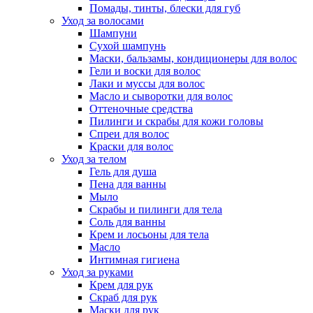
Помады, тинты, блески для губ
Уход за волосами
Шампуни
Сухой шампунь
Маски, бальзамы, кондиционеры для волос
Гели и воски для волос
Лаки и муссы для волос
Масло и сыворотки для волос
Оттеночные средства
Пилинги и скрабы для кожи головы
Спреи для волос
Краски для волос
Уход за телом
Гель для душа
Пена для ванны
Мыло
Скрабы и пилинги для тела
Соль для ванны
Крем и лосьоны для тела
Масло
Интимная гигиена
Уход за руками
Крем для рук
Скраб для рук
Маски для рук