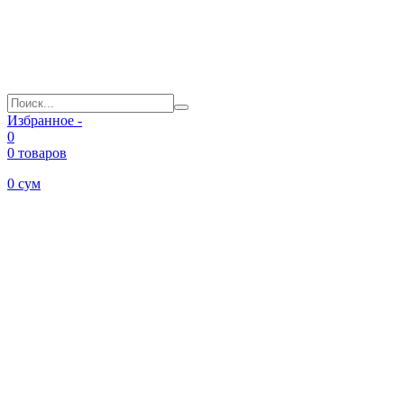
Избранное -
0
0 товаров
0
сум