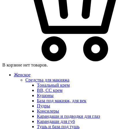
В корзине нет товаров.
Женское
Средства для макияжа
Тональный крем
BB, CC крем
Кушоны
База под макияж, для век
Пудры
Консилеры
Карандаши и подводки для глаз
Карандаши для губ
Тушь и база под тушь