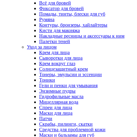
Всё для бровей
Фиксатор для бровей
Помады, тинты, блески для губ
Румяна
Контуры, бронзеры, хайлайтеры
Кисти для макияжа
Накладные ресницы и аксессуары к ним
Палетки теней
Уход за лицом
Крем для лица
Сыворотки для лица
Крем вокруг глаз
Солнцезащитный крем
Тонеры, эмульсии и эссенции
Тоники
Гели и пенки для умывания
Энзимные пудры
Гидрофильные масла
Мицеллярная вода
Спреи для лица
Маски для лица
Патчи
Скрабы, пилинги, скатки
Средства для проблемной кожи
Маски и бальзамы для губ