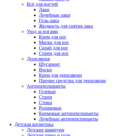
Всё для ногтей
Лаки
Лечебные лаки
Гель-лаки
Жидкость для снятия лака
Уход за ногами
Крем для ног
Маски для ног
Скраб для ног
Спреи для ног
Депиляция
Шугаринг
Воски
Крем для депиляции
Прочие средства для депиляции
Антиперспиранты
Гелевые
Спреи
Стики
Роликовые
Кремовые антиперспиранты
Лечебные антиперспиранты
Детская косметика
Детские шампуни
Детские пены и гели