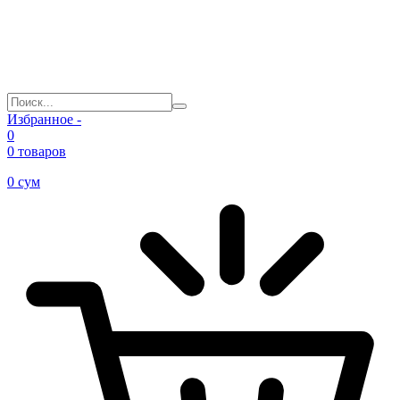
Избранное -
0
0 товаров
0
сум