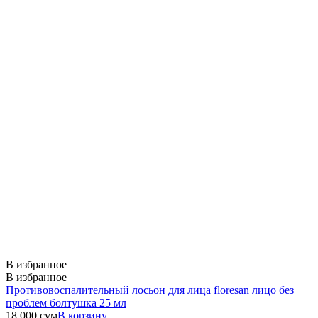
В избранное
В избранное
Противовоспалительный лосьон для лица floresan лицо без
проблем болтушка 25 мл
18 000
сум
В корзину