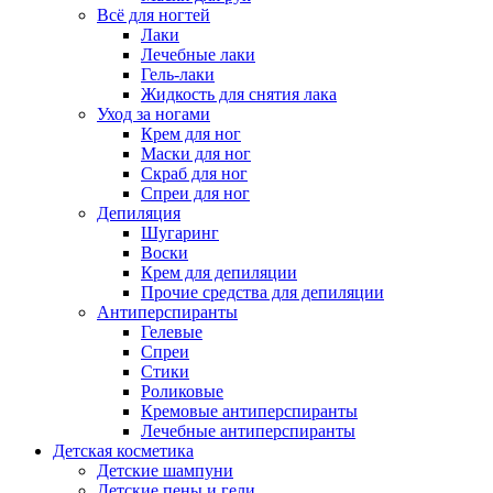
Всё для ногтей
Лаки
Лечебные лаки
Гель-лаки
Жидкость для снятия лака
Уход за ногами
Крем для ног
Маски для ног
Скраб для ног
Спреи для ног
Депиляция
Шугаринг
Воски
Крем для депиляции
Прочие средства для депиляции
Антиперспиранты
Гелевые
Спреи
Стики
Роликовые
Кремовые антиперспиранты
Лечебные антиперспиранты
Детская косметика
Детские шампуни
Детские пены и гели