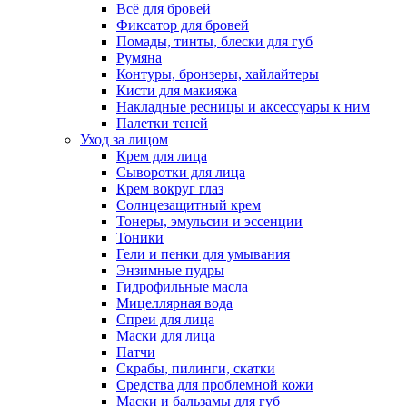
Всё для бровей
Фиксатор для бровей
Помады, тинты, блески для губ
Румяна
Контуры, бронзеры, хайлайтеры
Кисти для макияжа
Накладные ресницы и аксессуары к ним
Палетки теней
Уход за лицом
Крем для лица
Сыворотки для лица
Крем вокруг глаз
Солнцезащитный крем
Тонеры, эмульсии и эссенции
Тоники
Гели и пенки для умывания
Энзимные пудры
Гидрофильные масла
Мицеллярная вода
Спреи для лица
Маски для лица
Патчи
Скрабы, пилинги, скатки
Средства для проблемной кожи
Маски и бальзамы для губ