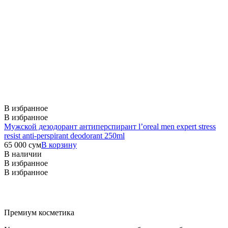
В избранное
В избранное
Мужской дезодорант антиперспирант l’oreal men expert stress
resist anti-perspirant deodorant 250ml
65 000
сум
В корзину
В наличии
В избранное
В избранное
Премиум косметика