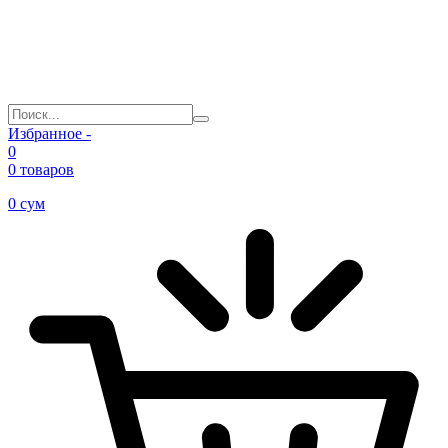
Избранное -
0
0 товаров
0
сум