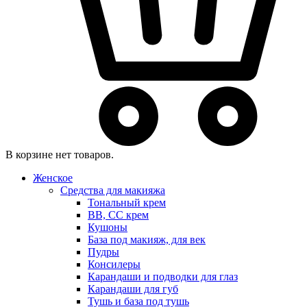
В корзине нет товаров.
Женское
Средства для макияжа
Тональный крем
BB, CC крем
Кушоны
База под макияж, для век
Пудры
Консилеры
Карандаши и подводки для глаз
Карандаши для губ
Тушь и база под тушь