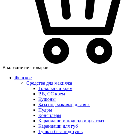
В корзине нет товаров.
Женское
Средства для макияжа
Тональный крем
BB, CC крем
Кушоны
База под макияж, для век
Пудры
Консилеры
Карандаши и подводки для глаз
Карандаши для губ
Тушь и база под тушь