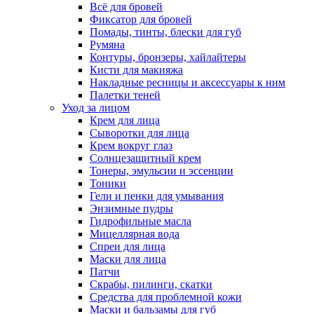
Всё для бровей
Фиксатор для бровей
Помады, тинты, блески для губ
Румяна
Контуры, бронзеры, хайлайтеры
Кисти для макияжа
Накладные ресницы и аксессуары к ним
Палетки теней
Уход за лицом
Крем для лица
Сыворотки для лица
Крем вокруг глаз
Солнцезащитный крем
Тонеры, эмульсии и эссенции
Тоники
Гели и пенки для умывания
Энзимные пудры
Гидрофильные масла
Мицеллярная вода
Спреи для лица
Маски для лица
Патчи
Скрабы, пилинги, скатки
Средства для проблемной кожи
Маски и бальзамы для губ