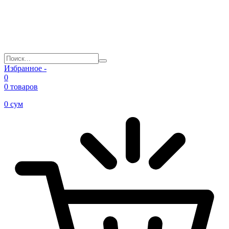
Избранное -
0
0 товаров
0
сум