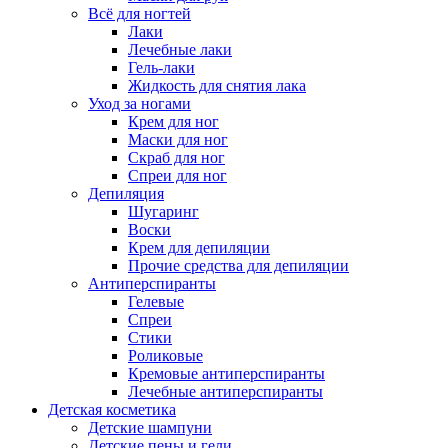
Всё для ногтей
Лаки
Лечебные лаки
Гель-лаки
Жидкость для снятия лака
Уход за ногами
Крем для ног
Маски для ног
Скраб для ног
Спреи для ног
Депиляция
Шугаринг
Воски
Крем для депиляции
Прочие средства для депиляции
Антиперспиранты
Гелевые
Спреи
Стики
Роликовые
Кремовые антиперспиранты
Лечебные антиперспиранты
Детская косметика
Детские шампуни
Детские пены и гели