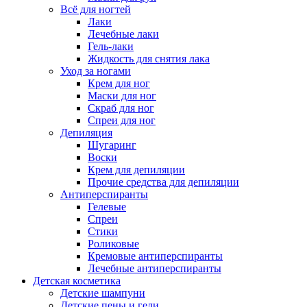
Всё для ногтей
Лаки
Лечебные лаки
Гель-лаки
Жидкость для снятия лака
Уход за ногами
Крем для ног
Маски для ног
Скраб для ног
Спреи для ног
Депиляция
Шугаринг
Воски
Крем для депиляции
Прочие средства для депиляции
Антиперспиранты
Гелевые
Спреи
Стики
Роликовые
Кремовые антиперспиранты
Лечебные антиперспиранты
Детская косметика
Детские шампуни
Детские пены и гели