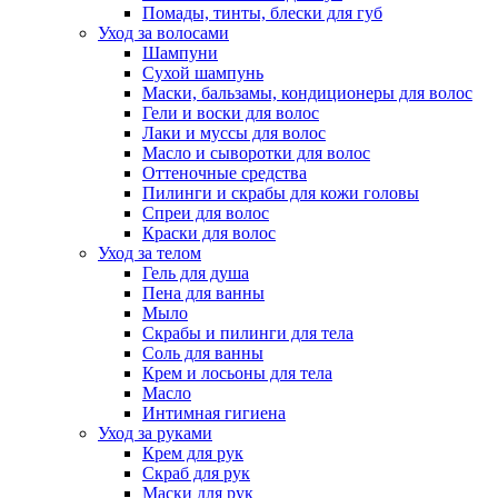
Помады, тинты, блески для губ
Уход за волосами
Шампуни
Сухой шампунь
Маски, бальзамы, кондиционеры для волос
Гели и воски для волос
Лаки и муссы для волос
Масло и сыворотки для волос
Оттеночные средства
Пилинги и скрабы для кожи головы
Спреи для волос
Краски для волос
Уход за телом
Гель для душа
Пена для ванны
Мыло
Скрабы и пилинги для тела
Соль для ванны
Крем и лосьоны для тела
Масло
Интимная гигиена
Уход за руками
Крем для рук
Скраб для рук
Маски для рук