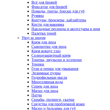
Всё для бровей
Фиксатор для бровей
Помады, тинты, блески для губ
Румяна
Контуры, бронзеры, хайлайтеры
Кисти для макияжа
Накладные ресницы и аксессуары к ним
Палетки теней
Уход за лицом
Крем для лица
Сыворотки для лица
Крем вокруг глаз
Солнцезащитный крем
Тонеры, эмульсии и эссенции
Тоники
Гели и пенки для умывания
Энзимные пудры
Гидрофильные масла
Мицеллярная вода
Спреи для лица
Маски для лица
Патчи
Скрабы, пилинги, скатки
Средства для проблемной кожи
Маски и бальзамы для губ