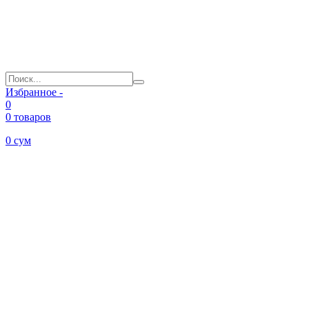
Избранное -
0
0 товаров
0
сум