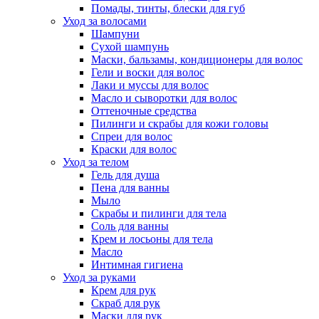
Помады, тинты, блески для губ
Уход за волосами
Шампуни
Сухой шампунь
Маски, бальзамы, кондиционеры для волос
Гели и воски для волос
Лаки и муссы для волос
Масло и сыворотки для волос
Оттеночные средства
Пилинги и скрабы для кожи головы
Спреи для волос
Краски для волос
Уход за телом
Гель для душа
Пена для ванны
Мыло
Скрабы и пилинги для тела
Соль для ванны
Крем и лосьоны для тела
Масло
Интимная гигиена
Уход за руками
Крем для рук
Скраб для рук
Маски для рук