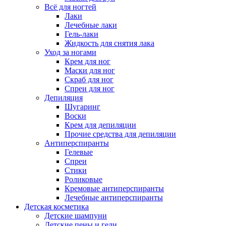
Всё для ногтей
Лаки
Лечебные лаки
Гель-лаки
Жидкость для снятия лака
Уход за ногами
Крем для ног
Маски для ног
Скраб для ног
Спреи для ног
Депиляция
Шугаринг
Воски
Крем для депиляции
Прочие средства для депиляции
Антиперспиранты
Гелевые
Спреи
Стики
Роликовые
Кремовые антиперспиранты
Лечебные антиперспиранты
Детская косметика
Детские шампуни
Детские пены и гели