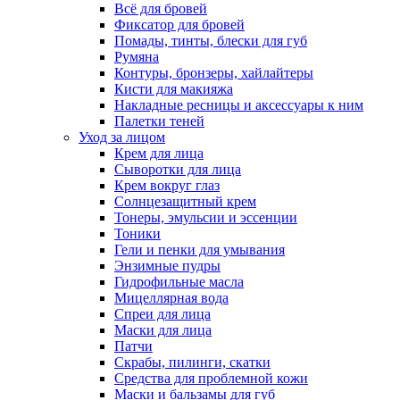
Всё для бровей
Фиксатор для бровей
Помады, тинты, блески для губ
Румяна
Контуры, бронзеры, хайлайтеры
Кисти для макияжа
Накладные ресницы и аксессуары к ним
Палетки теней
Уход за лицом
Крем для лица
Сыворотки для лица
Крем вокруг глаз
Солнцезащитный крем
Тонеры, эмульсии и эссенции
Тоники
Гели и пенки для умывания
Энзимные пудры
Гидрофильные масла
Мицеллярная вода
Спреи для лица
Маски для лица
Патчи
Скрабы, пилинги, скатки
Средства для проблемной кожи
Маски и бальзамы для губ