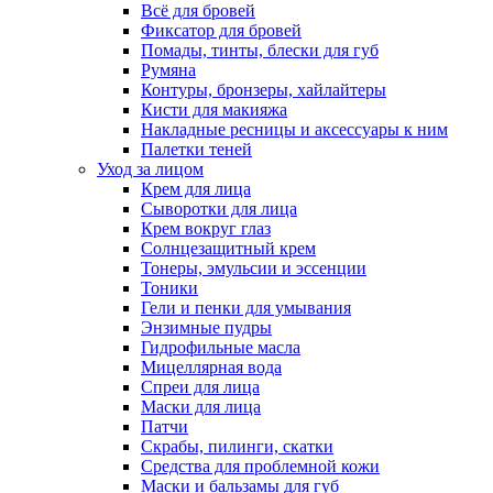
Всё для бровей
Фиксатор для бровей
Помады, тинты, блески для губ
Румяна
Контуры, бронзеры, хайлайтеры
Кисти для макияжа
Накладные ресницы и аксессуары к ним
Палетки теней
Уход за лицом
Крем для лица
Сыворотки для лица
Крем вокруг глаз
Солнцезащитный крем
Тонеры, эмульсии и эссенции
Тоники
Гели и пенки для умывания
Энзимные пудры
Гидрофильные масла
Мицеллярная вода
Спреи для лица
Маски для лица
Патчи
Скрабы, пилинги, скатки
Средства для проблемной кожи
Маски и бальзамы для губ