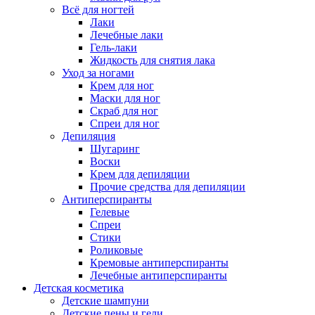
Всё для ногтей
Лаки
Лечебные лаки
Гель-лаки
Жидкость для снятия лака
Уход за ногами
Крем для ног
Маски для ног
Скраб для ног
Спреи для ног
Депиляция
Шугаринг
Воски
Крем для депиляции
Прочие средства для депиляции
Антиперспиранты
Гелевые
Спреи
Стики
Роликовые
Кремовые антиперспиранты
Лечебные антиперспиранты
Детская косметика
Детские шампуни
Детские пены и гели