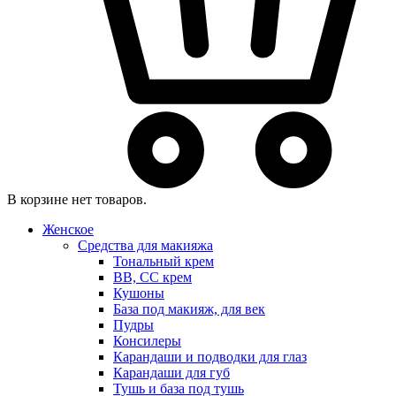
В корзине нет товаров.
Женское
Средства для макияжа
Тональный крем
BB, CC крем
Кушоны
База под макияж, для век
Пудры
Консилеры
Карандаши и подводки для глаз
Карандаши для губ
Тушь и база под тушь