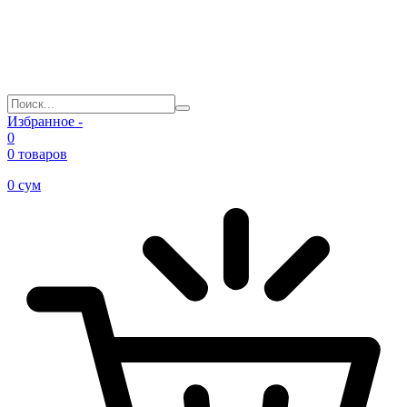
Избранное -
0
0 товаров
0
сум