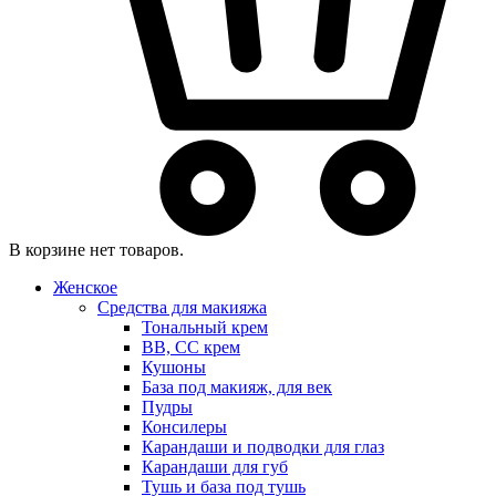
В корзине нет товаров.
Женское
Средства для макияжа
Тональный крем
BB, CC крем
Кушоны
База под макияж, для век
Пудры
Консилеры
Карандаши и подводки для глаз
Карандаши для губ
Тушь и база под тушь