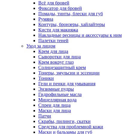
Всё для бровей
Фиксатор для бровей
Помады, тинты, блески для губ
Румяна
Контуры, бронзеры, хайлайтеры
Кисти для макияжа
Накладные ресницы и аксессуары к ним
Палетки теней
Уход за лицом
Крем для лица
Сыворотки для лица
Крем вокруг глаз
Солнцезащитный крем
Тонеры, эмульсии и эссенции
Тоники
Гели и пенки для умывания
Энзимные пудры
Гидрофильные масла
Мицеллярная вода
Спреи для лица
Маски для лица
Патчи
Скрабы, пилинги, скатки
Средства для проблемной кожи
Маски и бальзамы для губ