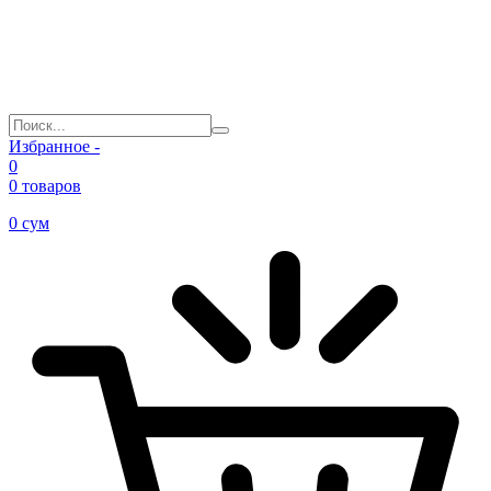
Избранное -
0
0 товаров
0
сум