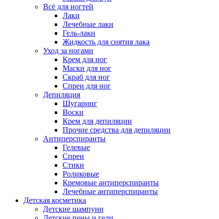
Всё для ногтей
Лаки
Лечебные лаки
Гель-лаки
Жидкость для снятия лака
Уход за ногами
Крем для ног
Маски для ног
Скраб для ног
Спреи для ног
Депиляция
Шугаринг
Воски
Крем для депиляции
Прочие средства для депиляции
Антиперспиранты
Гелевые
Спреи
Стики
Роликовые
Кремовые антиперспиранты
Лечебные антиперспиранты
Детская косметика
Детские шампуни
Детские пены и гели