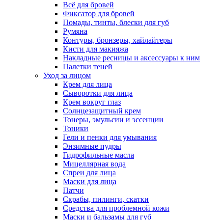
Всё для бровей
Фиксатор для бровей
Помады, тинты, блески для губ
Румяна
Контуры, бронзеры, хайлайтеры
Кисти для макияжа
Накладные ресницы и аксессуары к ним
Палетки теней
Уход за лицом
Крем для лица
Сыворотки для лица
Крем вокруг глаз
Солнцезащитный крем
Тонеры, эмульсии и эссенции
Тоники
Гели и пенки для умывания
Энзимные пудры
Гидрофильные масла
Мицеллярная вода
Спреи для лица
Маски для лица
Патчи
Скрабы, пилинги, скатки
Средства для проблемной кожи
Маски и бальзамы для губ