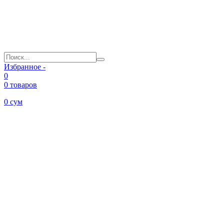
Избранное -
0
0 товаров
0
сум