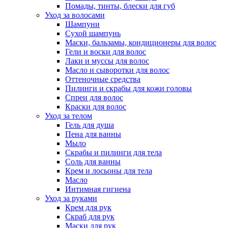
Помады, тинты, блески для губ
Уход за волосами
Шампуни
Сухой шампунь
Маски, бальзамы, кондиционеры для волос
Гели и воски для волос
Лаки и муссы для волос
Масло и сыворотки для волос
Оттеночные средства
Пилинги и скрабы для кожи головы
Спреи для волос
Краски для волос
Уход за телом
Гель для душа
Пена для ванны
Мыло
Скрабы и пилинги для тела
Соль для ванны
Крем и лосьоны для тела
Масло
Интимная гигиена
Уход за руками
Крем для рук
Скраб для рук
Маски для рук