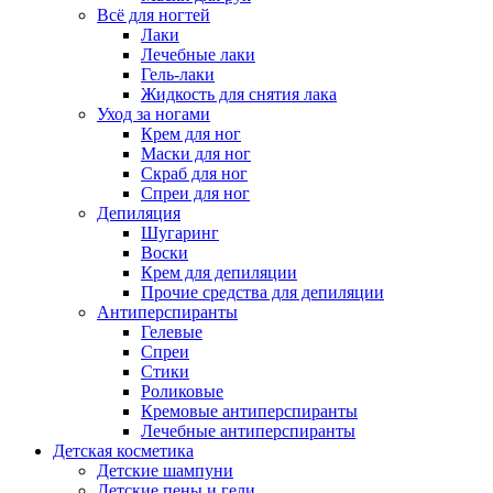
Всё для ногтей
Лаки
Лечебные лаки
Гель-лаки
Жидкость для снятия лака
Уход за ногами
Крем для ног
Маски для ног
Скраб для ног
Спреи для ног
Депиляция
Шугаринг
Воски
Крем для депиляции
Прочие средства для депиляции
Антиперспиранты
Гелевые
Спреи
Стики
Роликовые
Кремовые антиперспиранты
Лечебные антиперспиранты
Детская косметика
Детские шампуни
Детские пены и гели