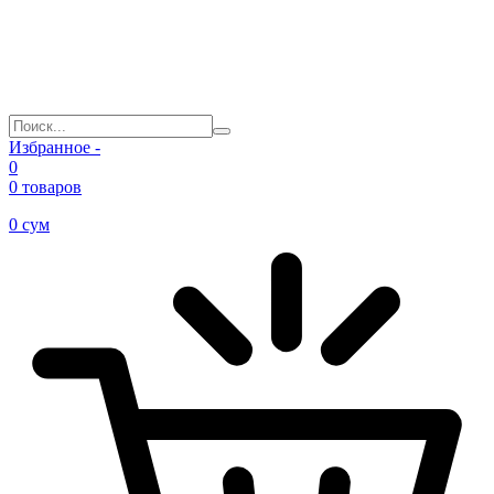
Избранное -
0
0 товаров
0
сум