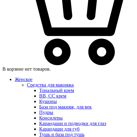
В корзине нет товаров.
Женское
Средства для макияжа
Тональный крем
BB, CC крем
Кушоны
База под макияж, для век
Пудры
Консилеры
Карандаши и подводки для глаз
Карандаши для губ
Тушь и база под тушь