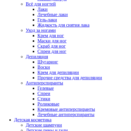
Всё для ногтей
Лаки
Лечебные лаки
Гель-лаки
Жидкость для снятия лака
Уход за ногами
Крем для ног
Маски для ног
Скраб для ног
Спреи для ног
Депиляция
Шугаринг
Воски
Крем для депиляции
Прочие средства для депиляции
Антиперспиранты
Гелевые
Спреи
Стики
Роликовые
Кремовые антиперспиранты
Лечебные антиперспиранты
Детская косметика
Детские шампуни
Детские пены и гели