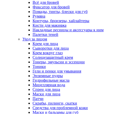
Всё для бровей
Фиксатор для бровей
Помады, тинты, блески для губ
Румяна
Контуры, бронзеры, хайлайтеры
Кисти для макияжа
Накладные ресницы и аксессуары к ним
Палетки теней
Уход за лицом
Крем для лица
Сыворотки для лица
Крем вокруг глаз
Солнцезащитный крем
Тонеры, эмульсии и эссенции
Тоники
Гели и пенки для умывания
Энзимные пудры
Гидрофильные масла
Мицеллярная вода
Спреи для лица
Маски для лица
Патчи
Скрабы, пилинги, скатки
Средства для проблемной кожи
Маски и бальзамы для губ