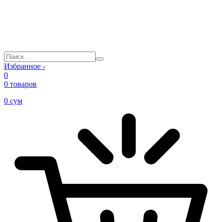
Избранное -
0
0 товаров
0
сум