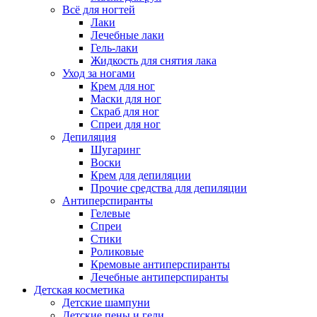
Всё для ногтей
Лаки
Лечебные лаки
Гель-лаки
Жидкость для снятия лака
Уход за ногами
Крем для ног
Маски для ног
Скраб для ног
Спреи для ног
Депиляция
Шугаринг
Воски
Крем для депиляции
Прочие средства для депиляции
Антиперспиранты
Гелевые
Спреи
Стики
Роликовые
Кремовые антиперспиранты
Лечебные антиперспиранты
Детская косметика
Детские шампуни
Детские пены и гели