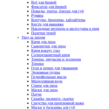
Всё для бровей
Фиксатор для бровей
Помады, тинты, блески для губ
Румяна
Контуры, бронзеры, хайлайтеры
Кисти для макияжа
Накладные ресницы и аксессуары к ним
Палетки теней
Уход за лицом
Крем для лица
Сыворотки для лица
Крем вокруг глаз
Солнцезащитный крем
Тонеры, эмульсии и эссенции
Тоники
Гели и пенки для умывания
Энзимные пудры
Гидрофильные масла
Мицеллярная вода
Спреи для лица
Маски для лица
Патчи
Скрабы, пилинги, скатки
Средства для проблемной кожи
Маски и бальзамы для губ