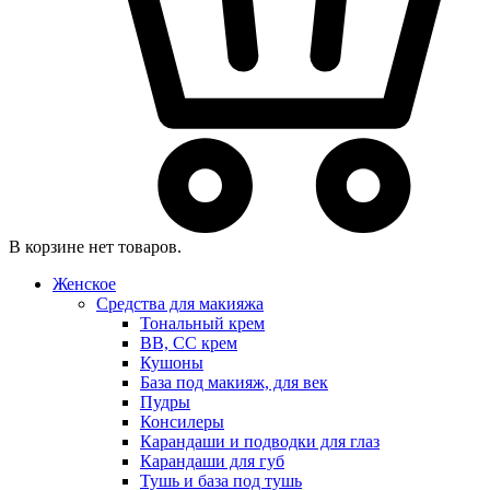
В корзине нет товаров.
Женское
Средства для макияжа
Тональный крем
BB, CC крем
Кушоны
База под макияж, для век
Пудры
Консилеры
Карандаши и подводки для глаз
Карандаши для губ
Тушь и база под тушь