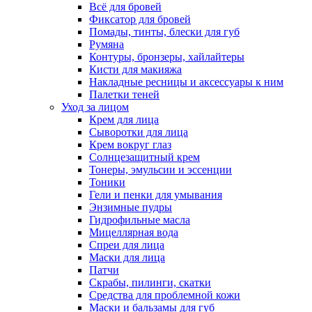
Всё для бровей
Фиксатор для бровей
Помады, тинты, блески для губ
Румяна
Контуры, бронзеры, хайлайтеры
Кисти для макияжа
Накладные ресницы и аксессуары к ним
Палетки теней
Уход за лицом
Крем для лица
Сыворотки для лица
Крем вокруг глаз
Солнцезащитный крем
Тонеры, эмульсии и эссенции
Тоники
Гели и пенки для умывания
Энзимные пудры
Гидрофильные масла
Мицеллярная вода
Спреи для лица
Маски для лица
Патчи
Скрабы, пилинги, скатки
Средства для проблемной кожи
Маски и бальзамы для губ