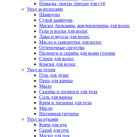
Помады, тинты, блески для губ
Уход за волосами
Шампуни
Сухой шампунь
Маски, бальзамы, кондиционеры для волос
Гели и воски для волос
Лаки и муссы для волос
Масло и сыворотки для волос
Оттеночные средства
Пилинги и скрабы для кожи головы
Спреи для волос
Краски для волос
Уход за телом
Гель для душа
Пена для ванны
Мыло
Скрабы и пилинги для тела
Соль для ванны
Крем и лосьоны для тела
Масло
Интимная гигиена
Уход за руками
Крем для рук
Скраб для рук
Маски для рук