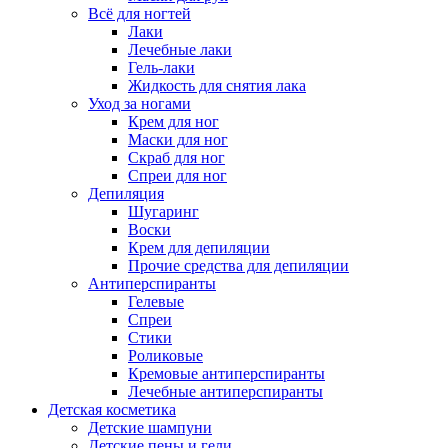
Всё для ногтей
Лаки
Лечебные лаки
Гель-лаки
Жидкость для снятия лака
Уход за ногами
Крем для ног
Маски для ног
Скраб для ног
Спреи для ног
Депиляция
Шугаринг
Воски
Крем для депиляции
Прочие средства для депиляции
Антиперспиранты
Гелевые
Спреи
Стики
Роликовые
Кремовые антиперспиранты
Лечебные антиперспиранты
Детская косметика
Детские шампуни
Детские пены и гели