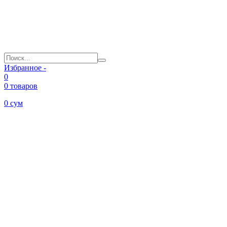
Избранное -
0
0 товаров
0
сум