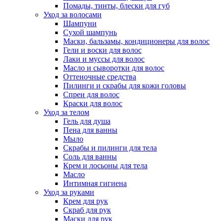
Помады, тинты, блески для губ
Уход за волосами
Шампуни
Сухой шампунь
Маски, бальзамы, кондиционеры для волос
Гели и воски для волос
Лаки и муссы для волос
Масло и сыворотки для волос
Оттеночные средства
Пилинги и скрабы для кожи головы
Спреи для волос
Краски для волос
Уход за телом
Гель для душа
Пена для ванны
Мыло
Скрабы и пилинги для тела
Соль для ванны
Крем и лосьоны для тела
Масло
Интимная гигиена
Уход за руками
Крем для рук
Скраб для рук
Маски для рук