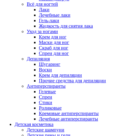
Всё для ногтей
Лаки
Лечебные лаки
Гель-лаки
Жидкость для снятия лака
Уход за ногами
Крем для ног
Маски для ног
Скраб для ног
Спреи для ног
Депиляция
Шугаринг
Воски
Крем для депиляции
Прочие средства для депиляции
Антиперспиранты
Гелевые
Спреи
Стики
Роликовые
Кремовые антиперспиранты
Лечебные антиперспиранты
Детская косметика
Детские шампуни
Детские пены и гели