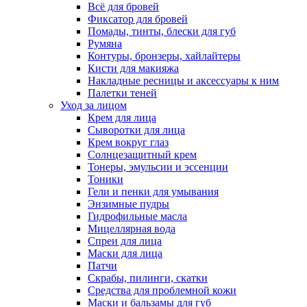
Всё для бровей
Фиксатор для бровей
Помады, тинты, блески для губ
Румяна
Контуры, бронзеры, хайлайтеры
Кисти для макияжа
Накладные ресницы и аксессуары к ним
Палетки теней
Уход за лицом
Крем для лица
Сыворотки для лица
Крем вокруг глаз
Солнцезащитный крем
Тонеры, эмульсии и эссенции
Тоники
Гели и пенки для умывания
Энзимные пудры
Гидрофильные масла
Мицеллярная вода
Спреи для лица
Маски для лица
Патчи
Скрабы, пилинги, скатки
Средства для проблемной кожи
Маски и бальзамы для губ