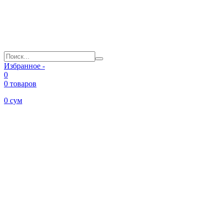
Избранное -
0
0 товаров
0
сум