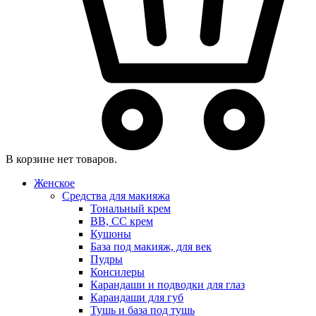
В корзине нет товаров.
Женское
Средства для макияжа
Тональный крем
BB, CC крем
Кушоны
База под макияж, для век
Пудры
Консилеры
Карандаши и подводки для глаз
Карандаши для губ
Тушь и база под тушь