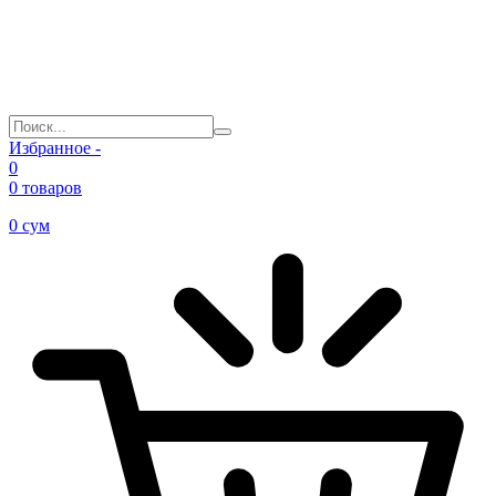
Избранное -
0
0 товаров
0
сум