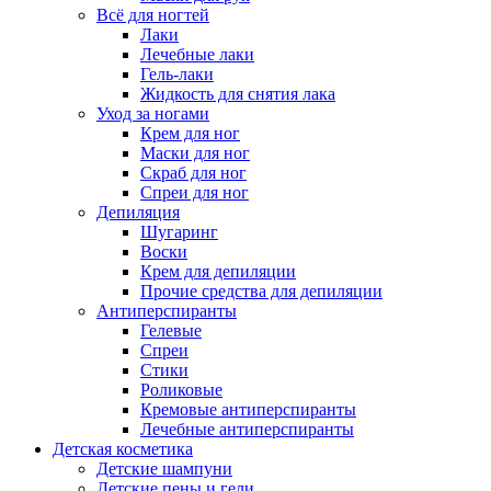
Всё для ногтей
Лаки
Лечебные лаки
Гель-лаки
Жидкость для снятия лака
Уход за ногами
Крем для ног
Маски для ног
Скраб для ног
Спреи для ног
Депиляция
Шугаринг
Воски
Крем для депиляции
Прочие средства для депиляции
Антиперспиранты
Гелевые
Спреи
Стики
Роликовые
Кремовые антиперспиранты
Лечебные антиперспиранты
Детская косметика
Детские шампуни
Детские пены и гели