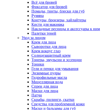
Всё для бровей
Фиксатор для бровей
Помады, тинты, блески для губ
Румяна
Контуры, бронзеры, хайлайтеры
Кисти для макияжа
Накладные ресницы и аксессуары к ним
Палетки теней
Уход за лицом
Крем для лица
Сыворотки для лица
Крем вокруг глаз
Солнцезащитный крем
Тонеры, эмульсии и эссенции
Тоники
Гели и пенки для умывания
Энзимные пудры
Гидрофильные масла
Мицеллярная вода
Спреи для лица
Маски для лица
Патчи
Скрабы, пилинги, скатки
Средства для проблемной кожи
Маски и бальзамы для губ