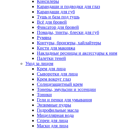
Консилеры
Карандаши и подводки для глаз
Карандаши для губ
Тушь и база под тушь
Всё для бровей
Фиксатор для бровей
Помады, тинты, блески для губ
Румяна
Контуры, бронзеры, хайлайтеры
Кисти для макияжа
Накладные ресницы и аксессуары к ним
Палетки теней
Уход за лицом
Крем для лица
Сыворотки для лица
Крем вокруг глаз
Солнцезащитный крем
Тонеры, эмульсии и эссенции
Тоники
Гели и пенки для умывания
Энзимные пудры
Гидрофильные масла
Мицеллярная вода
Спреи для лица
Маски для лица