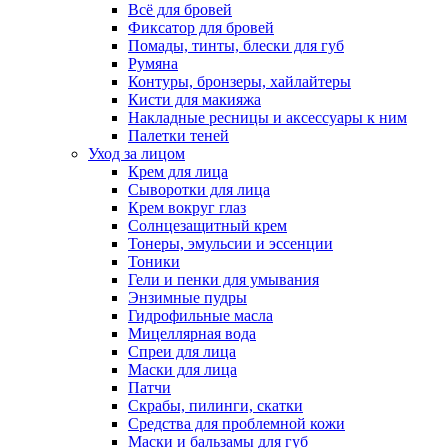
Всё для бровей
Фиксатор для бровей
Помады, тинты, блески для губ
Румяна
Контуры, бронзеры, хайлайтеры
Кисти для макияжа
Накладные ресницы и аксессуары к ним
Палетки теней
Уход за лицом
Крем для лица
Сыворотки для лица
Крем вокруг глаз
Солнцезащитный крем
Тонеры, эмульсии и эссенции
Тоники
Гели и пенки для умывания
Энзимные пудры
Гидрофильные масла
Мицеллярная вода
Спреи для лица
Маски для лица
Патчи
Скрабы, пилинги, скатки
Средства для проблемной кожи
Маски и бальзамы для губ