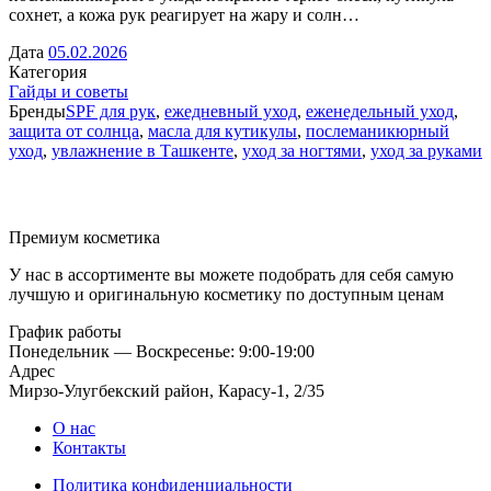
сохнет, а кожа рук реагирует на жару и солн…
Дата
05.02.2026
Категория
Гайды и советы
Бренды
SPF для рук
,
ежедневный уход
,
еженедельный уход
,
защита от солнца
,
масла для кутикулы
,
послеманикюрный
уход
,
увлажнение в Ташкенте
,
уход за ногтями
,
уход за руками
Премиум косметика
У нас в ассортименте вы можете подобрать для себя самую
лучшую и оригинальную косметику по доступным ценам
График работы
Понедельник — Воскресенье: 9:00-19:00
Адрес
Мирзо-Улугбекский район, Карасу-1, 2/35
О нас
Контакты
Политика конфиденциальности