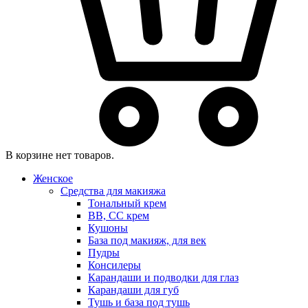
В корзине нет товаров.
Женское
Средства для макияжа
Тональный крем
BB, CC крем
Кушоны
База под макияж, для век
Пудры
Консилеры
Карандаши и подводки для глаз
Карандаши для губ
Тушь и база под тушь