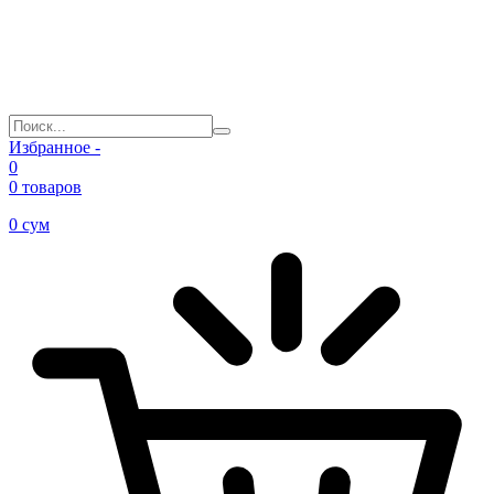
Избранное -
0
0 товаров
0
сум