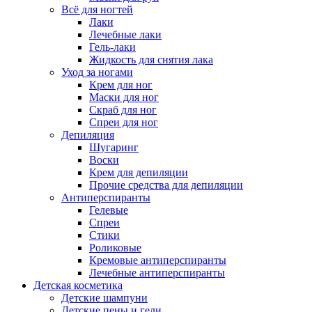
Всё для ногтей
Лаки
Лечебные лаки
Гель-лаки
Жидкость для снятия лака
Уход за ногами
Крем для ног
Маски для ног
Скраб для ног
Спреи для ног
Депиляция
Шугаринг
Воски
Крем для депиляции
Прочие средства для депиляции
Антиперспиранты
Гелевые
Спреи
Стики
Роликовые
Кремовые антиперспиранты
Лечебные антиперспиранты
Детская косметика
Детские шампуни
Детские пены и гели