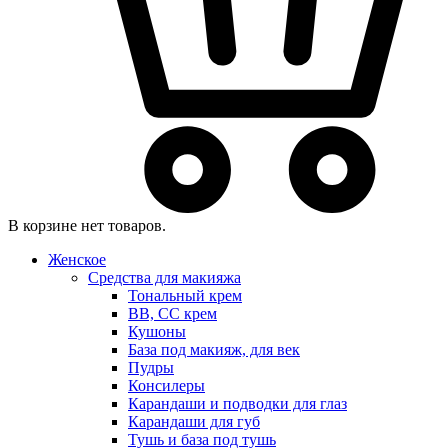
В корзине нет товаров.
Женское
Средства для макияжа
Тональный крем
BB, CC крем
Кушоны
База под макияж, для век
Пудры
Консилеры
Карандаши и подводки для глаз
Карандаши для губ
Тушь и база под тушь