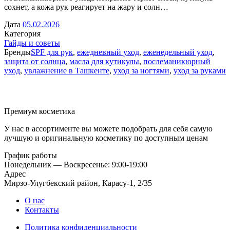
сохнет, а кожа рук реагирует на жару и солн…
Дата
05.02.2026
Категория
Гайды и советы
Бренды
SPF для рук
,
ежедневный уход
,
еженедельный уход
,
защита от солнца
,
масла для кутикулы
,
послеманикюрный
уход
,
увлажнение в Ташкенте
,
уход за ногтями
,
уход за руками
Премиум косметика
У нас в ассортименте вы можете подобрать для себя самую
лучшую и оригинальную косметику по доступным ценам
График работы
Понедельник — Воскресенье: 9:00-19:00
Адрес
Мирзо-Улугбекский район, Карасу-1, 2/35
О нас
Контакты
Политика конфиденциальности