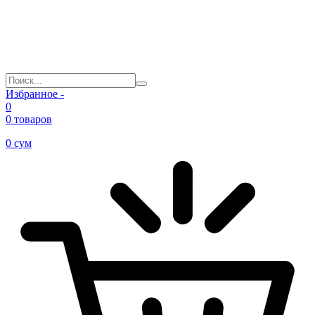
Избранное -
0
0 товаров
0
сум