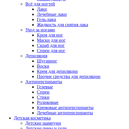
Всё для ногтей
Лаки
Лечебные лаки
Гель-лаки
Жидкость для снятия лака
Уход за ногами
Крем для ног
Маски для ног
Скраб для ног
Спреи для ног
Депиляция
Шугаринг
Воски
Крем для депиляции
Прочие средства для депиляции
Антиперспиранты
Гелевые
Спреи
Стики
Роликовые
Кремовые антиперспиранты
Лечебные антиперспиранты
Детская косметика
Детские шампуни
Детские пены и гели