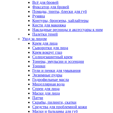
Всё для бровей
Фиксатор для бровей
Помады, тинты, блески для губ
Румяна
Контуры, бронзеры, хайлайтеры
Кисти для макияжа
Накладные ресницы и аксессуары к ним
Палетки теней
Уход за лицом
Крем для лица
Сыворотки для лица
Крем вокруг глаз
Солнцезащитный крем
Тонеры, эмульсии и эссенции
Тоники
Гели и пенки для умывания
Энзимные пудры
Гидрофильные масла
Мицеллярная вода
Спреи для лица
Маски для лица
Патчи
Скрабы, пилинги, скатки
Средства для проблемной кожи
Маски и бальзамы для губ