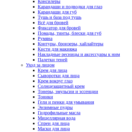
Консилеры
Карандаши и подводки для глаз
Карандаши для губ
Тушь и база под тушь
Всё для бровей
Фиксатор для бровей
Помады, тинты, блески для губ
Румяна
Контуры, бронзеры, хайлайтеры
Кисти для макияжа
Накладные ресницы и аксессуары к ним
Палетки теней
Уход за лицом
Крем для лица
Сыворотки для лица
Крем вокруг глаз
Солнцезащитный крем
Тонеры, эмульсии и эссенции
Тоники
Гели и пенки для умывания
Энзимные пудры
Гидрофильные масла
Мицеллярная вода
Спреи для лица
Маски для лица