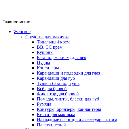
Главное меню
Женское
Средства для макияжа
Тональный крем
BB, CC крем
Кушоны
База под макияж, для век
Пудры
Консилеры
Карандаши и подводки для глаз
Карандаши для губ
Тушь и база под тушь
Всё для бровей
Фиксатор для бровей
Помады, тинты, блески для губ
Румяна
Контуры, бронзеры, хайлайтеры
Кисти для макияжа
Накладные ресницы и аксессуары к ним
Палетки теней