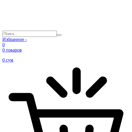
Избранное -
0
0 товаров
0
сум