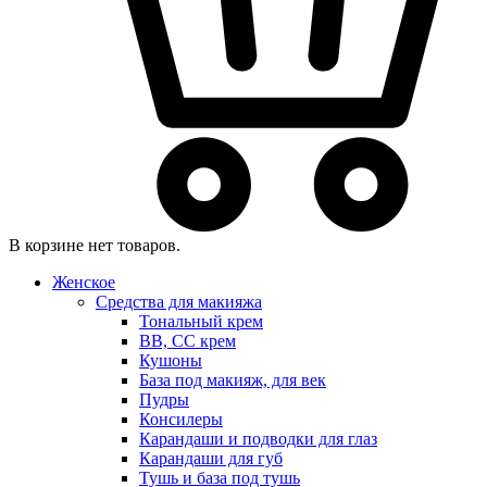
В корзине нет товаров.
Женское
Средства для макияжа
Тональный крем
BB, CC крем
Кушоны
База под макияж, для век
Пудры
Консилеры
Карандаши и подводки для глаз
Карандаши для губ
Тушь и база под тушь