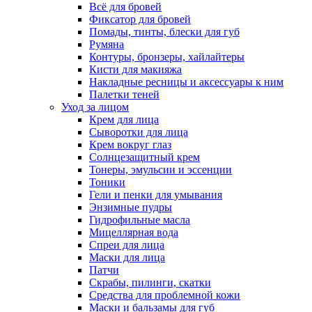
Всё для бровей
Фиксатор для бровей
Помады, тинты, блески для губ
Румяна
Контуры, бронзеры, хайлайтеры
Кисти для макияжа
Накладные ресницы и аксессуары к ним
Палетки теней
Уход за лицом
Крем для лица
Сыворотки для лица
Крем вокруг глаз
Солнцезащитный крем
Тонеры, эмульсии и эссенции
Тоники
Гели и пенки для умывания
Энзимные пудры
Гидрофильные масла
Мицеллярная вода
Спреи для лица
Маски для лица
Патчи
Скрабы, пилинги, скатки
Средства для проблемной кожи
Маски и бальзамы для губ