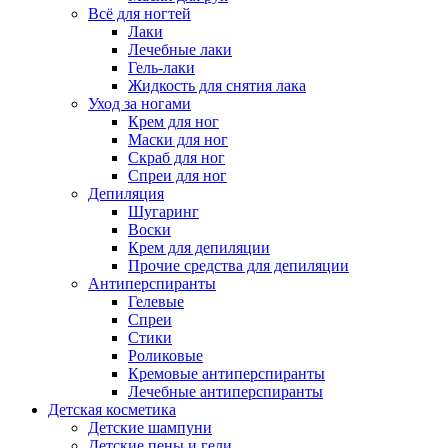
Всё для ногтей
Лаки
Лечебные лаки
Гель-лаки
Жидкость для снятия лака
Уход за ногами
Крем для ног
Маски для ног
Скраб для ног
Спреи для ног
Депиляция
Шугаринг
Воски
Крем для депиляции
Прочие средства для депиляции
Антиперспиранты
Гелевые
Спреи
Стики
Роликовые
Кремовые антиперспиранты
Лечебные антиперспиранты
Детская косметика
Детские шампуни
Детские пены и гели