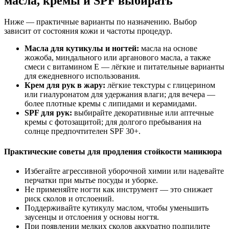
масла, кремы и SPF выбирать
Ниже — практичные варианты по назначению. Выбор
зависит от состояния кожи и частоты процедур.
Масла для кутикулы и ногтей:
масла на основе
жожоба, миндального или арганового масла, а также
смеси с витамином E — лёгкие и питательные варианты
для ежедневного использования.
Крем для рук в жару:
лёгкие текстуры с глицерином
или гиалуронатом для удержания влаги; для вечера —
более плотные кремы с липидами и керамидами.
SPF для рук:
выбирайте декоративные или аптечные
кремы с фотозащитой; для долгого пребывания на
солнце предпочтителен SPF 30+.
Практические советы для продления стойкости маникюра
Избегайте агрессивной уборочной химии или надевайте
перчатки при мытье посуды и уборке.
Не применяйте ногти как инструмент — это снижает
риск сколов и отслоений.
Поддерживайте кутикулу маслом, чтобы уменьшить
заусенцы и отслоения у основы ногтя.
При появлении мелких сколов аккуратно подпилите