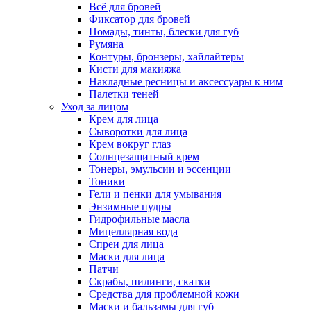
Всё для бровей
Фиксатор для бровей
Помады, тинты, блески для губ
Румяна
Контуры, бронзеры, хайлайтеры
Кисти для макияжа
Накладные ресницы и аксессуары к ним
Палетки теней
Уход за лицом
Крем для лица
Сыворотки для лица
Крем вокруг глаз
Солнцезащитный крем
Тонеры, эмульсии и эссенции
Тоники
Гели и пенки для умывания
Энзимные пудры
Гидрофильные масла
Мицеллярная вода
Спреи для лица
Маски для лица
Патчи
Скрабы, пилинги, скатки
Средства для проблемной кожи
Маски и бальзамы для губ