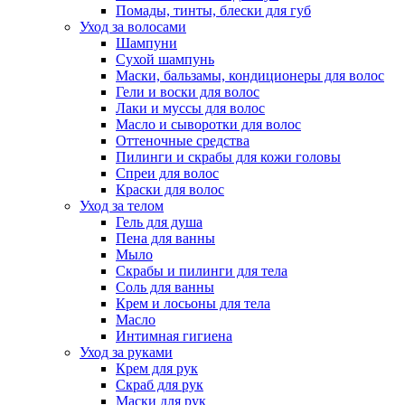
Помады, тинты, блески для губ
Уход за волосами
Шампуни
Сухой шампунь
Маски, бальзамы, кондиционеры для волос
Гели и воски для волос
Лаки и муссы для волос
Масло и сыворотки для волос
Оттеночные средства
Пилинги и скрабы для кожи головы
Спреи для волос
Краски для волос
Уход за телом
Гель для душа
Пена для ванны
Мыло
Скрабы и пилинги для тела
Соль для ванны
Крем и лосьоны для тела
Масло
Интимная гигиена
Уход за руками
Крем для рук
Скраб для рук
Маски для рук