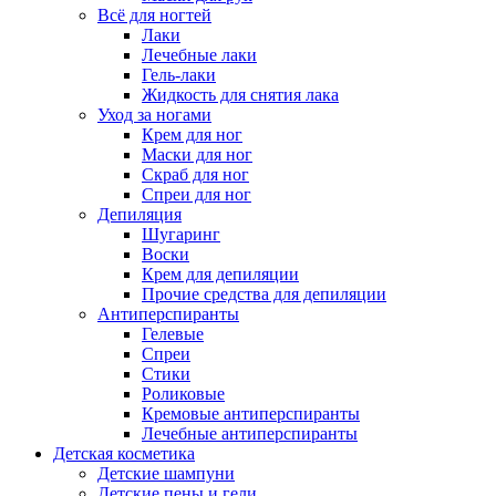
Всё для ногтей
Лаки
Лечебные лаки
Гель-лаки
Жидкость для снятия лака
Уход за ногами
Крем для ног
Маски для ног
Скраб для ног
Спреи для ног
Депиляция
Шугаринг
Воски
Крем для депиляции
Прочие средства для депиляции
Антиперспиранты
Гелевые
Спреи
Стики
Роликовые
Кремовые антиперспиранты
Лечебные антиперспиранты
Детская косметика
Детские шампуни
Детские пены и гели