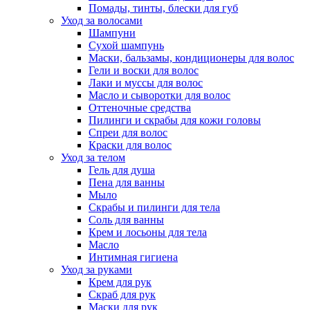
Помады, тинты, блески для губ
Уход за волосами
Шампуни
Сухой шампунь
Маски, бальзамы, кондиционеры для волос
Гели и воски для волос
Лаки и муссы для волос
Масло и сыворотки для волос
Оттеночные средства
Пилинги и скрабы для кожи головы
Спреи для волос
Краски для волос
Уход за телом
Гель для душа
Пена для ванны
Мыло
Скрабы и пилинги для тела
Соль для ванны
Крем и лосьоны для тела
Масло
Интимная гигиена
Уход за руками
Крем для рук
Скраб для рук
Маски для рук