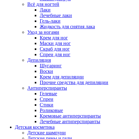
Всё для ногтей
Лаки
Лечебные лаки
Гель-лаки
Жидкость для снятия лака
Уход за ногами
Крем для ног
Маски для ног
Скраб для ног
Спреи для ног
Депиляция
Шугаринг
Воски
Крем для депиляции
Прочие средства для депиляции
Антиперспиранты
Гелевые
Спреи
Стики
Роликовые
Кремовые антиперспиранты
Лечебные антиперспиранты
Детская косметика
Детские шампуни
Детские пены и гели