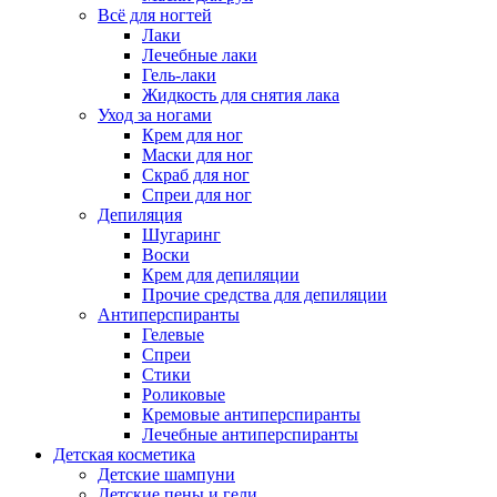
Всё для ногтей
Лаки
Лечебные лаки
Гель-лаки
Жидкость для снятия лака
Уход за ногами
Крем для ног
Маски для ног
Скраб для ног
Спреи для ног
Депиляция
Шугаринг
Воски
Крем для депиляции
Прочие средства для депиляции
Антиперспиранты
Гелевые
Спреи
Стики
Роликовые
Кремовые антиперспиранты
Лечебные антиперспиранты
Детская косметика
Детские шампуни
Детские пены и гели