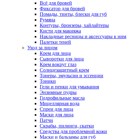
Всё для бровей
Фиксатор для бровей
Помады, тинты, блески для губ
Румяна
Контуры, бронзеры, хайлайтеры
Кисти для макияжа
Накладные ресницы и аксессуары к ним
Палетки теней
Уход за лицом
Крем для лица
Сыворотки для лица
Крем вокруг глаз
Солнцезащитный крем
Тонеры, эмульсии и эссенции
Тоники
Гели и пенки для умывания
Энзимные пудры
Гидрофильные масла
Мицеллярная вода
Спреи для лица
Маски для лица
Патчи
Скрабы, пилинги, скатки
Средства для проблемной кожи
Маски и бальзамы для губ