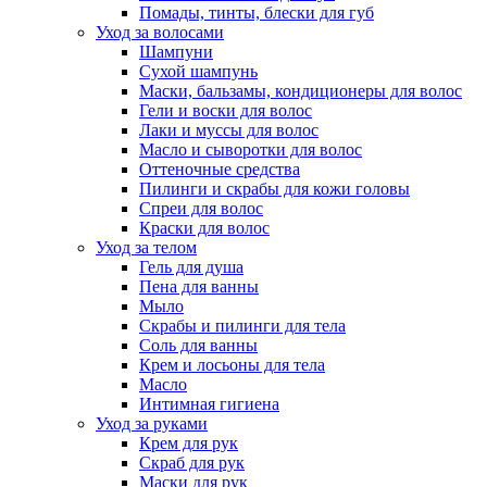
Помады, тинты, блески для губ
Уход за волосами
Шампуни
Сухой шампунь
Маски, бальзамы, кондиционеры для волос
Гели и воски для волос
Лаки и муссы для волос
Масло и сыворотки для волос
Оттеночные средства
Пилинги и скрабы для кожи головы
Спреи для волос
Краски для волос
Уход за телом
Гель для душа
Пена для ванны
Мыло
Скрабы и пилинги для тела
Соль для ванны
Крем и лосьоны для тела
Масло
Интимная гигиена
Уход за руками
Крем для рук
Скраб для рук
Маски для рук