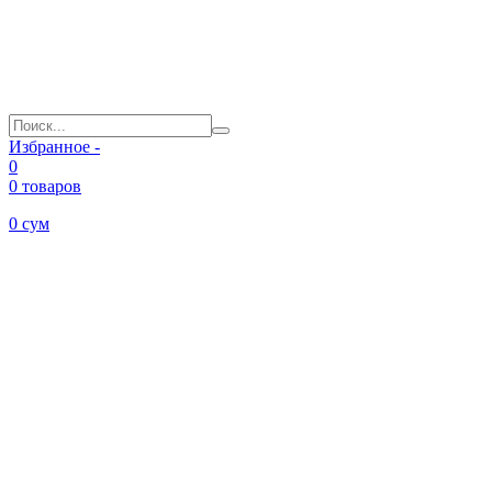
Избранное -
0
0 товаров
0
сум