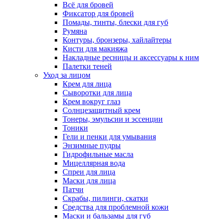
Всё для бровей
Фиксатор для бровей
Помады, тинты, блески для губ
Румяна
Контуры, бронзеры, хайлайтеры
Кисти для макияжа
Накладные ресницы и аксессуары к ним
Палетки теней
Уход за лицом
Крем для лица
Сыворотки для лица
Крем вокруг глаз
Солнцезащитный крем
Тонеры, эмульсии и эссенции
Тоники
Гели и пенки для умывания
Энзимные пудры
Гидрофильные масла
Мицеллярная вода
Спреи для лица
Маски для лица
Патчи
Скрабы, пилинги, скатки
Средства для проблемной кожи
Маски и бальзамы для губ