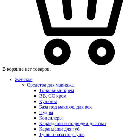
В корзине нет товаров.
Женское
Средства для макияжа
Тональный крем
BB, CC крем
Кушоны
База под макияж, для век
Пудры
Консилеры
Карандаши и подводки для глаз
Карандаши для губ
Тушь и база под тушь