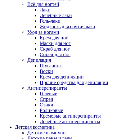
Всё для ногтей
Лаки
Лечебные лаки
Гель-лаки
Жидкость для снятия лака
Уход за ногами
Крем для ног
Маски для ног
Скраб для ног
Спреи для ног
Депиляция
Шугаринг
Воски
Крем для депиляции
Прочие средства для депиляции
Антиперспиранты
Гелевые
Спреи
Стики
Роликовые
Кремовые антиперспиранты
Лечебные антиперспиранты
Детская косметика
Детские шампуни
Детские пены и гели