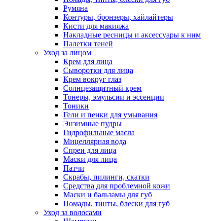
Румяна
Контуры, бронзеры, хайлайтеры
Кисти для макияжа
Накладные ресницы и аксессуары к ним
Палетки теней
Уход за лицом
Крем для лица
Сыворотки для лица
Крем вокруг глаз
Солнцезащитный крем
Тонеры, эмульсии и эссенции
Тоники
Гели и пенки для умывания
Энзимные пудры
Гидрофильные масла
Мицеллярная вода
Спреи для лица
Маски для лица
Патчи
Скрабы, пилинги, скатки
Средства для проблемной кожи
Маски и бальзамы для губ
Помады, тинты, блески для губ
Уход за волосами