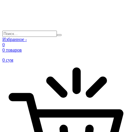
Избранное -
0
0 товаров
0
сум