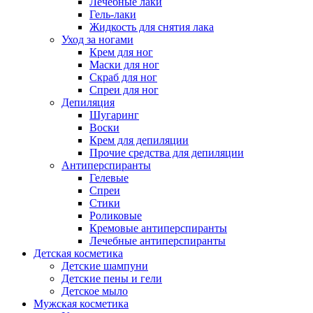
Лечебные лаки
Гель-лаки
Жидкость для снятия лака
Уход за ногами
Крем для ног
Маски для ног
Скраб для ног
Спреи для ног
Депиляция
Шугаринг
Воски
Крем для депиляции
Прочие средства для депиляции
Антиперспиранты
Гелевые
Спреи
Стики
Роликовые
Кремовые антиперспиранты
Лечебные антиперспиранты
Детская косметика
Детские шампуни
Детские пены и гели
Детское мыло
Мужская косметика