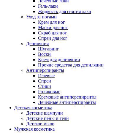
Лечебные лаки
Гель-лаки
Жидкость для снятия лака
Уход за ногами
Крем для ног
Маски для ног
Скраб для ног
Спреи для ног
Депиляция
Шугаринг
Воски
Крем для депиляции
Прочие средства для депиляции
Антиперспиранты
Гелевые
Спреи
Стики
Роликовые
Кремовые антиперспиранты
Лечебные антиперспиранты
Детская косметика
Детские шампуни
Детские пены и гели
Детское мыло
Мужская косметика