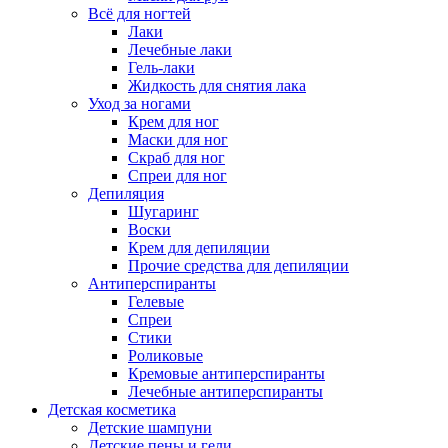
Всё для ногтей
Лаки
Лечебные лаки
Гель-лаки
Жидкость для снятия лака
Уход за ногами
Крем для ног
Маски для ног
Скраб для ног
Спреи для ног
Депиляция
Шугаринг
Воски
Крем для депиляции
Прочие средства для депиляции
Антиперспиранты
Гелевые
Спреи
Стики
Роликовые
Кремовые антиперспиранты
Лечебные антиперспиранты
Детская косметика
Детские шампуни
Детские пены и гели