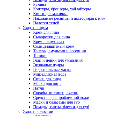
Румяна
Контуры, бронзеры, хайлайтеры
Кисти для макияжа
Накладные ресницы и аксессуары к ним
Палетки теней
Уход за лицом
Крем для лица
Сыворотки для лица
Крем вокруг глаз
Солнцезащитный крем
Тонеры, эмульсии и эссенции
Тоники
Гели и пенки для умывания
Энзимные пудры
Гидрофильные масла
Мицеллярная вода
Спреи для лица
Маски для лица
Патчи
Скрабы, пилинги, скатки
Средства для проблемной кожи
Маски и бальзамы для губ
Помады, тинты, блески для губ
Уход за волосами