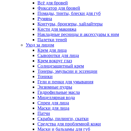
Всё для бровей
Фиксатор для бровей
Помады, тинты, блески для губ
Румяна
Контуры, бронзеры, хайлайтеры
Кисти для макияжа
Накладные ресницы и аксессуары к ним
Палетки теней
Уход за лицом
Крем для лица
Сыворотки для лица
Крем вокруг глаз
Солнцезащитный крем
Тонеры, эмульсии и эссенции
Тоники
Гели и пенки для умывания
Энзимные пудры
Гидрофильные масла
Мицеллярная вода
Спреи для лица
Маски для лица
Патчи
Скрабы, пилинги, скатки
Средства для проблемной кожи
Маски и бальзамы для губ