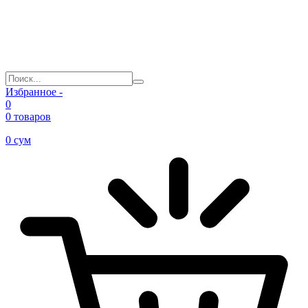
Избранное -
0
0 товаров
0
сум