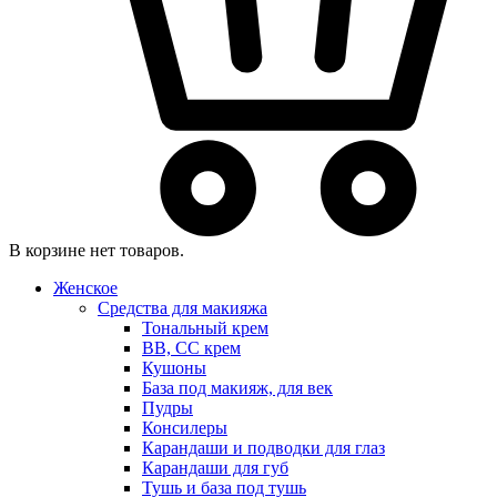
В корзине нет товаров.
Женское
Средства для макияжа
Тональный крем
BB, CC крем
Кушоны
База под макияж, для век
Пудры
Консилеры
Карандаши и подводки для глаз
Карандаши для губ
Тушь и база под тушь