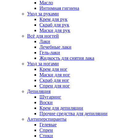
Масло
Интимная гигиена
Уход за руками
Крем для рук
Скраб для рук
Маски для рук
Всё для ногтей
Лаки
Лечебные лаки
Гель-лаки
Жидкость для снятия лака
Уход за ногами
Крем для ног
Маски для ног
Скраб для ног
Спреи для ног
Депиляция
Шугаринг
Воски
Крем для депиляции
Прочие средства для депиляции
Антиперспиранты
Гелевые
Спреи
Стики