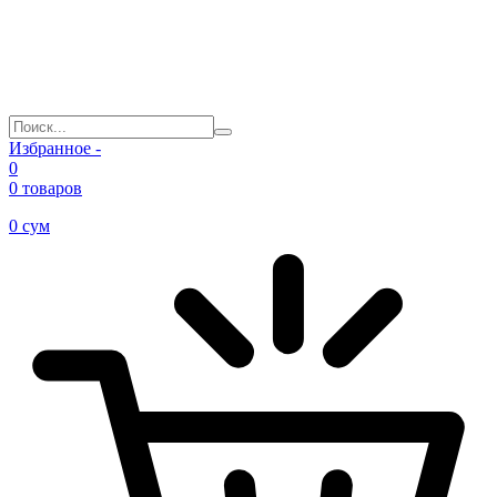
Избранное -
0
0 товаров
0
сум