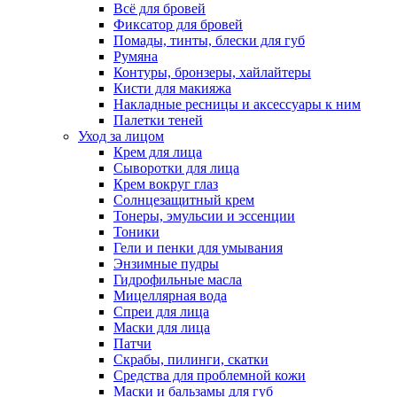
Всё для бровей
Фиксатор для бровей
Помады, тинты, блески для губ
Румяна
Контуры, бронзеры, хайлайтеры
Кисти для макияжа
Накладные ресницы и аксессуары к ним
Палетки теней
Уход за лицом
Крем для лица
Сыворотки для лица
Крем вокруг глаз
Солнцезащитный крем
Тонеры, эмульсии и эссенции
Тоники
Гели и пенки для умывания
Энзимные пудры
Гидрофильные масла
Мицеллярная вода
Спреи для лица
Маски для лица
Патчи
Скрабы, пилинги, скатки
Средства для проблемной кожи
Маски и бальзамы для губ