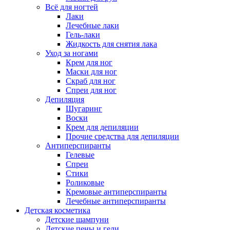
Всё для ногтей
Лаки
Лечебные лаки
Гель-лаки
Жидкость для снятия лака
Уход за ногами
Крем для ног
Маски для ног
Скраб для ног
Спреи для ног
Депиляция
Шугаринг
Воски
Крем для депиляции
Прочие средства для депиляции
Антиперспиранты
Гелевые
Спреи
Стики
Роликовые
Кремовые антиперспиранты
Лечебные антиперспиранты
Детская косметика
Детские шампуни
Детские пены и гели