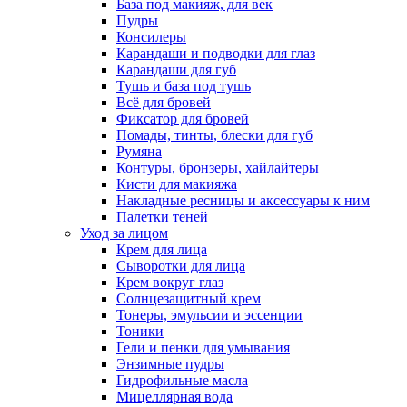
База под макияж, для век
Пудры
Консилеры
Карандаши и подводки для глаз
Карандаши для губ
Тушь и база под тушь
Всё для бровей
Фиксатор для бровей
Помады, тинты, блески для губ
Румяна
Контуры, бронзеры, хайлайтеры
Кисти для макияжа
Накладные ресницы и аксессуары к ним
Палетки теней
Уход за лицом
Крем для лица
Сыворотки для лица
Крем вокруг глаз
Солнцезащитный крем
Тонеры, эмульсии и эссенции
Тоники
Гели и пенки для умывания
Энзимные пудры
Гидрофильные масла
Мицеллярная вода