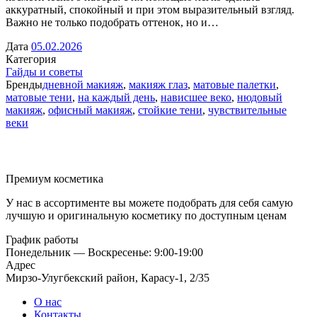
аккуратный, спокойный и при этом выразительный взгляд.
Важно не только подобрать оттенок, но и…
Дата
05.02.2026
Категория
Гайды и советы
Бренды
дневной макияж
,
макияж глаз
,
матовые палетки
,
матовые тени
,
на каждый день
,
нависшее веко
,
нюдовый
макияж
,
офисный макияж
,
стойкие тени
,
чувствительные
веки
Премиум косметика
У нас в ассортименте вы можете подобрать для себя самую
лучшую и оригинальную косметику по доступным ценам
График работы
Понедельник — Воскресенье: 9:00-19:00
Адрес
Мирзо-Улугбекский район, Карасу-1, 2/35
О нас
Контакты