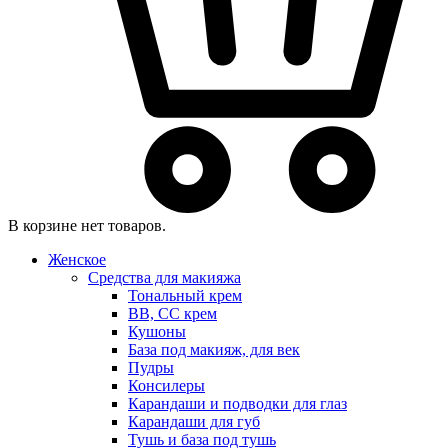
В корзине нет товаров.
Женское
Средства для макияжа
Тональный крем
BB, CC крем
Кушоны
База под макияж, для век
Пудры
Консилеры
Карандаши и подводки для глаз
Карандаши для губ
Тушь и база под тушь