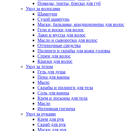
Помады, тинты, блески для губ
Уход за волосами
Шампуни
Сухой шампунь
Маски, бальзамы, кондиционеры для волос
Гели и воски для волос
Лаки и муссы для волос
Масло и сыворотки для волос
Оттеночные средства
Пилинги и скрабы для кожи головы
Спреи для волос
Краски для волос
Уход за телом
Гель для душа
Пена для ванны
Мыло
Скрабы и пилинги для тела
Соль для ванны
Крем и лосьоны для тела
Масло
Интимная гигиена
Уход за руками
Крем для рук
Скраб для рук
Маски для рук