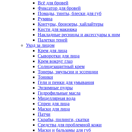
Всё для бровей
Фиксатор для бровей
Помады, тинты, блески для губ
Румяна
Контуры, бронзеры, хайлайтеры
Кисти для макияжа
Накладные ресницы и аксессуары к ним
Палетки теней
Уход за лицом
Крем для лица
Сыворотки для лица
Крем вокруг глаз
Солнцезащитный крем
Тонеры, эмульсии и эссенции
Тоники
Гели и пенки для умывания
Энзимные пудры
Гидрофильные масла
Мицеллярная вода
Спреи для лица
Маски для лица
Патчи
Скрабы, пилинги, скатки
Средства для проблемной кожи
Маски и бальзамы для губ