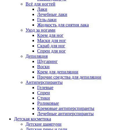
Всё для ногтей
Лаки
Лечебные лаки
Гель-лаки
Жидкость для снятия лака
Уход за ногами
Крем для ног
Маски для ног
Скраб для ног
Спреи для ног
Депиляция
Шугаринг
Воски
Крем для депиляции
Прочие средства для депиляции
Антиперспиранты
Гелевые
Спреи
Стики
Роликовые
Кремовые антиперспиранты
Лечебные антиперспиранты
Детская косметика
Детские шампуни
Детские пены и гели