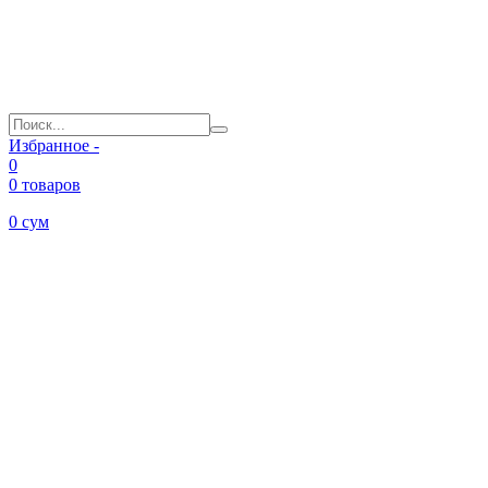
Избранное -
0
0 товаров
0
сум