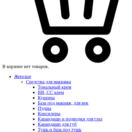
В корзине нет товаров.
Женское
Средства для макияжа
Тональный крем
BB, CC крем
Кушоны
База под макияж, для век
Пудры
Консилеры
Карандаши и подводки для глаз
Карандаши для губ
Тушь и база под тушь