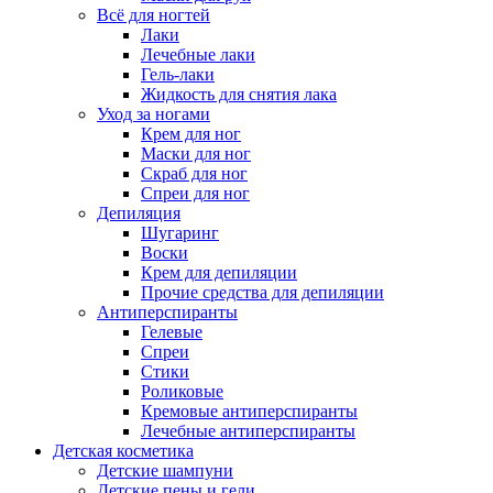
Всё для ногтей
Лаки
Лечебные лаки
Гель-лаки
Жидкость для снятия лака
Уход за ногами
Крем для ног
Маски для ног
Скраб для ног
Спреи для ног
Депиляция
Шугаринг
Воски
Крем для депиляции
Прочие средства для депиляции
Антиперспиранты
Гелевые
Спреи
Стики
Роликовые
Кремовые антиперспиранты
Лечебные антиперспиранты
Детская косметика
Детские шампуни
Детские пены и гели