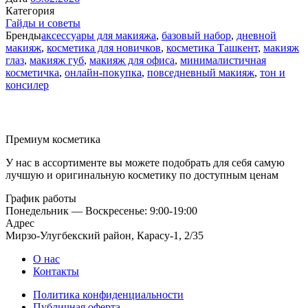
Категория
Гайды и советы
Бренды
аксессуары для макияжа
,
базовый набор
,
дневной
макияж
,
косметика для новичков
,
косметика Ташкент
,
макияж
глаз
,
макияж губ
,
макияж для офиса
,
минималистичная
косметичка
,
онлайн-покупка
,
повседневный макияж
,
тон и
консилер
Премиум косметика
У нас в ассортименте вы можете подобрать для себя самую
лучшую и оригинальную косметику по доступным ценам
График работы
Понедельник — Воскресенье: 9:00-19:00
Адрес
Мирзо-Улугбекский район, Карасу-1, 2/35
О нас
Контакты
Политика конфиденциальности
Публичная оферта