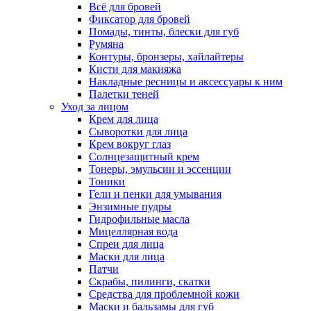
Всё для бровей
Фиксатор для бровей
Помады, тинты, блески для губ
Румяна
Контуры, бронзеры, хайлайтеры
Кисти для макияжа
Накладные ресницы и аксессуары к ним
Палетки теней
Уход за лицом
Крем для лица
Сыворотки для лица
Крем вокруг глаз
Солнцезащитный крем
Тонеры, эмульсии и эссенции
Тоники
Гели и пенки для умывания
Энзимные пудры
Гидрофильные масла
Мицеллярная вода
Спреи для лица
Маски для лица
Патчи
Скрабы, пилинги, скатки
Средства для проблемной кожи
Маски и бальзамы для губ