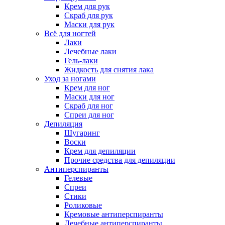
Крем для рук
Скраб для рук
Маски для рук
Всё для ногтей
Лаки
Лечебные лаки
Гель-лаки
Жидкость для снятия лака
Уход за ногами
Крем для ног
Маски для ног
Скраб для ног
Спреи для ног
Депиляция
Шугаринг
Воски
Крем для депиляции
Прочие средства для депиляции
Антиперспиранты
Гелевые
Спреи
Стики
Роликовые
Кремовые антиперспиранты
Лечебные антиперспиранты