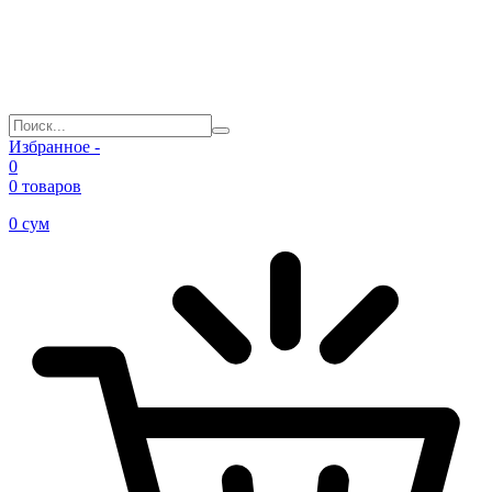
Избранное -
0
0 товаров
0
сум