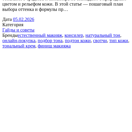
цветом и рельефом кожи. В этой статье — пошаговый план
выбора оттенка и формулы пр…
Дата
05.02.2026
Категория
Гайды и советы
Бренды
естественный макияж
,
консилер
,
натуральный тон
,
онлайн-покупка
,
подбор тона
,
подтон кожи
,
свотчи
,
тип кожи
,
тональный крем
,
финиш макияжа