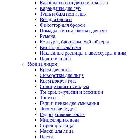
Карандаши и подводки для глаз
Карандаши для губ
Тушь и база под тушь
Всё для бровей
Фиксатор для бровей
Помады, тинты, блески для губ
Румяна
Контуры, бронзеры, хайлайтеры
Кисти для макияжа
Накладные ресницы и аксессуары к ним
Палетки теней
Уход за лицом
Крем для лица
Сыворотки для лица
Крем вокруг глаз
Солнцезащитный крем
Тонеры, эмульсии и эссенции
Тоники
Гели и пенки для умывания
Энзимные пудры
Гидрофильные масла
Мицеллярная вода
Спреи для лица
Маски для лица
Патчи