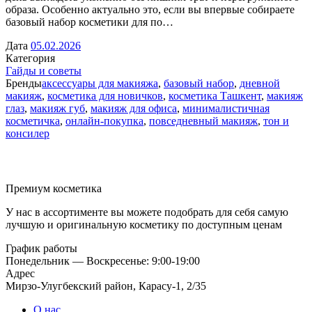
образа. Особенно актуально это, если вы впервые собираете
базовый набор косметики для по…
Дата
05.02.2026
Категория
Гайды и советы
Бренды
аксессуары для макияжа
,
базовый набор
,
дневной
макияж
,
косметика для новичков
,
косметика Ташкент
,
макияж
глаз
,
макияж губ
,
макияж для офиса
,
минималистичная
косметичка
,
онлайн-покупка
,
повседневный макияж
,
тон и
консилер
Премиум косметика
У нас в ассортименте вы можете подобрать для себя самую
лучшую и оригинальную косметику по доступным ценам
График работы
Понедельник — Воскресенье: 9:00-19:00
Адрес
Мирзо-Улугбекский район, Карасу-1, 2/35
О нас