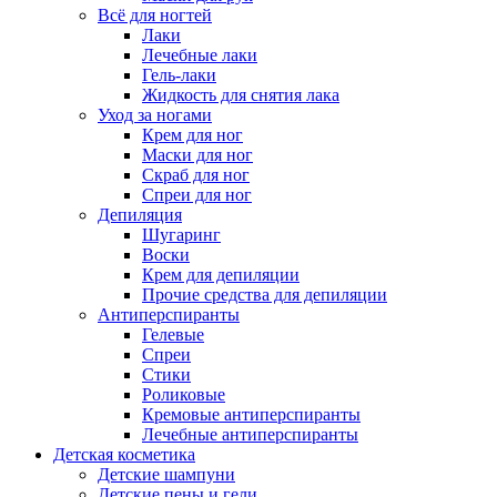
Всё для ногтей
Лаки
Лечебные лаки
Гель-лаки
Жидкость для снятия лака
Уход за ногами
Крем для ног
Маски для ног
Скраб для ног
Спреи для ног
Депиляция
Шугаринг
Воски
Крем для депиляции
Прочие средства для депиляции
Антиперспиранты
Гелевые
Спреи
Стики
Роликовые
Кремовые антиперспиранты
Лечебные антиперспиранты
Детская косметика
Детские шампуни
Детские пены и гели