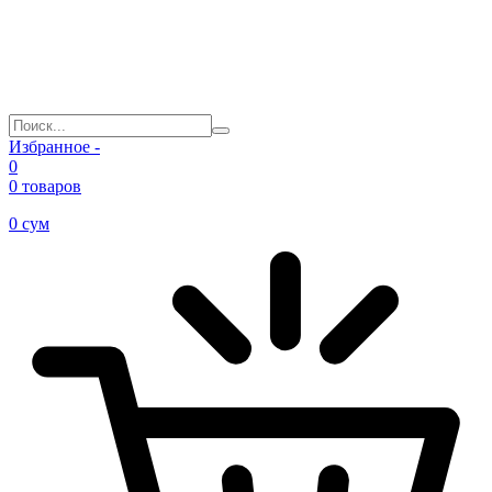
Избранное -
0
0 товаров
0
сум