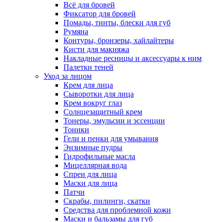
Всё для бровей
Фиксатор для бровей
Помады, тинты, блески для губ
Румяна
Контуры, бронзеры, хайлайтеры
Кисти для макияжа
Накладные ресницы и аксессуары к ним
Палетки теней
Уход за лицом
Крем для лица
Сыворотки для лица
Крем вокруг глаз
Солнцезащитный крем
Тонеры, эмульсии и эссенции
Тоники
Гели и пенки для умывания
Энзимные пудры
Гидрофильные масла
Мицеллярная вода
Спреи для лица
Маски для лица
Патчи
Скрабы, пилинги, скатки
Средства для проблемной кожи
Маски и бальзамы для губ