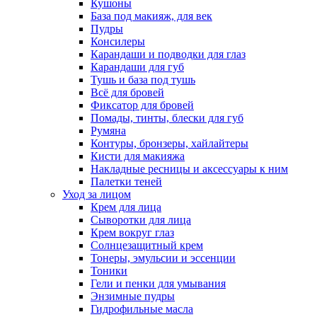
Кушоны
База под макияж, для век
Пудры
Консилеры
Карандаши и подводки для глаз
Карандаши для губ
Тушь и база под тушь
Всё для бровей
Фиксатор для бровей
Помады, тинты, блески для губ
Румяна
Контуры, бронзеры, хайлайтеры
Кисти для макияжа
Накладные ресницы и аксессуары к ним
Палетки теней
Уход за лицом
Крем для лица
Сыворотки для лица
Крем вокруг глаз
Солнцезащитный крем
Тонеры, эмульсии и эссенции
Тоники
Гели и пенки для умывания
Энзимные пудры
Гидрофильные масла