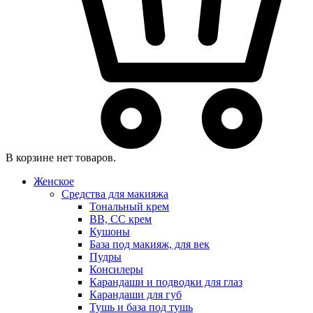
В корзине нет товаров.
Женское
Средства для макияжа
Тональный крем
BB, CC крем
Кушоны
База под макияж, для век
Пудры
Консилеры
Карандаши и подводки для глаз
Карандаши для губ
Тушь и база под тушь