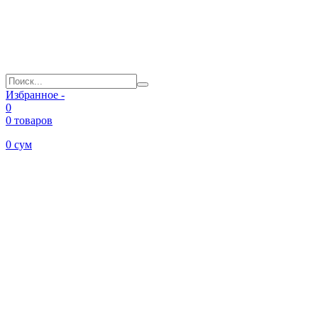
Избранное -
0
0 товаров
0
сум