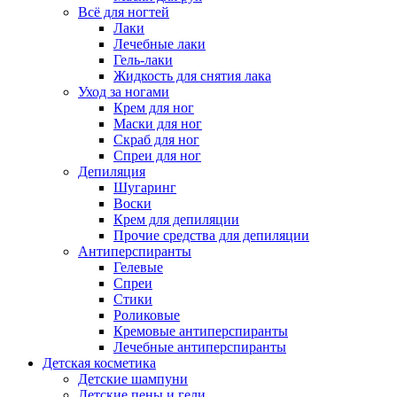
Всё для ногтей
Лаки
Лечебные лаки
Гель-лаки
Жидкость для снятия лака
Уход за ногами
Крем для ног
Маски для ног
Скраб для ног
Спреи для ног
Депиляция
Шугаринг
Воски
Крем для депиляции
Прочие средства для депиляции
Антиперспиранты
Гелевые
Спреи
Стики
Роликовые
Кремовые антиперспиранты
Лечебные антиперспиранты
Детская косметика
Детские шампуни
Детские пены и гели