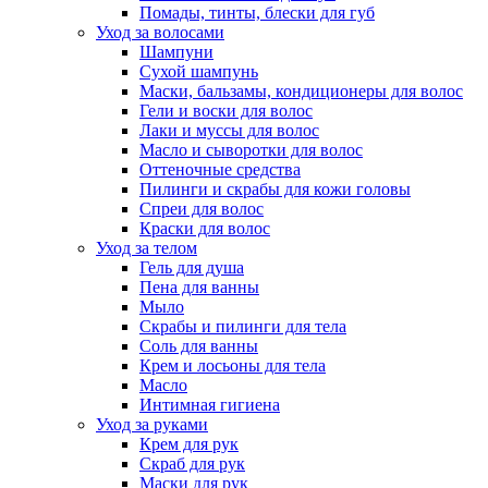
Помады, тинты, блески для губ
Уход за волосами
Шампуни
Сухой шампунь
Маски, бальзамы, кондиционеры для волос
Гели и воски для волос
Лаки и муссы для волос
Масло и сыворотки для волос
Оттеночные средства
Пилинги и скрабы для кожи головы
Спреи для волос
Краски для волос
Уход за телом
Гель для душа
Пена для ванны
Мыло
Скрабы и пилинги для тела
Соль для ванны
Крем и лосьоны для тела
Масло
Интимная гигиена
Уход за руками
Крем для рук
Скраб для рук
Маски для рук