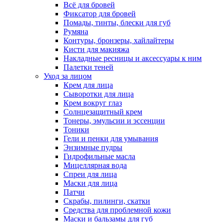
Всё для бровей
Фиксатор для бровей
Помады, тинты, блески для губ
Румяна
Контуры, бронзеры, хайлайтеры
Кисти для макияжа
Накладные ресницы и аксессуары к ним
Палетки теней
Уход за лицом
Крем для лица
Сыворотки для лица
Крем вокруг глаз
Солнцезащитный крем
Тонеры, эмульсии и эссенции
Тоники
Гели и пенки для умывания
Энзимные пудры
Гидрофильные масла
Мицеллярная вода
Спреи для лица
Маски для лица
Патчи
Скрабы, пилинги, скатки
Средства для проблемной кожи
Маски и бальзамы для губ