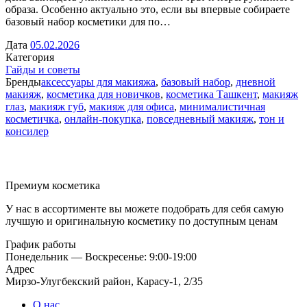
образа. Особенно актуально это, если вы впервые собираете
базовый набор косметики для по…
Дата
05.02.2026
Категория
Гайды и советы
Бренды
аксессуары для макияжа
,
базовый набор
,
дневной
макияж
,
косметика для новичков
,
косметика Ташкент
,
макияж
глаз
,
макияж губ
,
макияж для офиса
,
минималистичная
косметичка
,
онлайн-покупка
,
повседневный макияж
,
тон и
консилер
Премиум косметика
У нас в ассортименте вы можете подобрать для себя самую
лучшую и оригинальную косметику по доступным ценам
График работы
Понедельник — Воскресенье: 9:00-19:00
Адрес
Мирзо-Улугбекский район, Карасу-1, 2/35
О нас