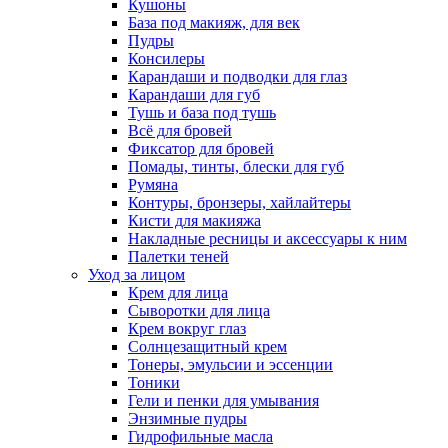
Кушоны
База под макияж, для век
Пудры
Консилеры
Карандаши и подводки для глаз
Карандаши для губ
Тушь и база под тушь
Всё для бровей
Фиксатор для бровей
Помады, тинты, блески для губ
Румяна
Контуры, бронзеры, хайлайтеры
Кисти для макияжа
Накладные ресницы и аксессуары к ним
Палетки теней
Уход за лицом
Крем для лица
Сыворотки для лица
Крем вокруг глаз
Солнцезащитный крем
Тонеры, эмульсии и эссенции
Тоники
Гели и пенки для умывания
Энзимные пудры
Гидрофильные масла