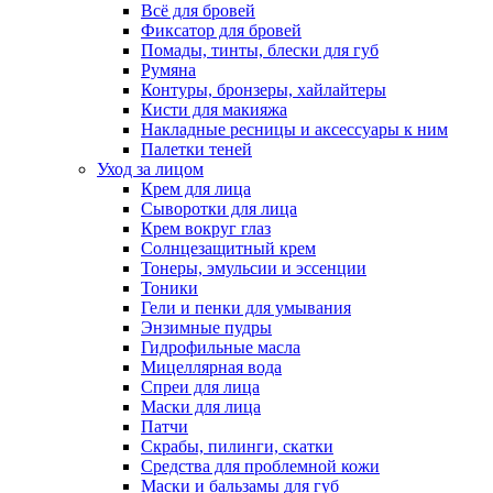
Всё для бровей
Фиксатор для бровей
Помады, тинты, блески для губ
Румяна
Контуры, бронзеры, хайлайтеры
Кисти для макияжа
Накладные ресницы и аксессуары к ним
Палетки теней
Уход за лицом
Крем для лица
Сыворотки для лица
Крем вокруг глаз
Солнцезащитный крем
Тонеры, эмульсии и эссенции
Тоники
Гели и пенки для умывания
Энзимные пудры
Гидрофильные масла
Мицеллярная вода
Спреи для лица
Маски для лица
Патчи
Скрабы, пилинги, скатки
Средства для проблемной кожи
Маски и бальзамы для губ