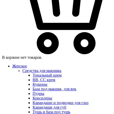
В корзине нет товаров.
Женское
Средства для макияжа
Тональный крем
BB, CC крем
Кушоны
База под макияж, для век
Пудры
Консилеры
Карандаши и подводки для глаз
Карандаши для губ
Тушь и база под тушь