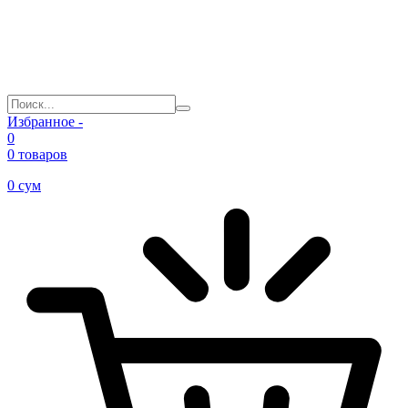
Избранное -
0
0 товаров
0
сум