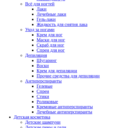
Всё для ногтей
Лаки
Лечебные лаки
Гель-лаки
Жидкость для снятия лака
Уход за ногами
Крем для ног
Маски для ног
Скраб для ног
Спреи для ног
Депиляция
Шугаринг
Воски
Крем для депиляции
Прочие средства для депиляции
Антиперспиранты
Гелевые
Спреи
Стики
Роликовые
Кремовые антиперспиранты
Лечебные антиперспиранты
Детская косметика
Детские шампуни
Детские пены и гели